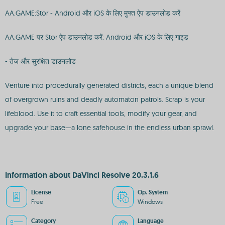
AA.GAME:Stor - Android और iOS के लिए मुफ्त ऐप डाउनलोड करें
AA.GAME पर Stor ऐप डाउनलोड करें: Android और iOS के लिए गाइड
- तेज और सुरक्षित डाउनलोड
Venture into procedurally generated districts, each a unique blend
of overgrown ruins and deadly automaton patrols. Scrap is your
lifeblood. Use it to craft essential tools, modify your gear, and
upgrade your base—a lone safehouse in the endless urban sprawl.
Information about DaVinci Resolve 20.3.1.6
License
Op. System
Free
Windows
Category
Language