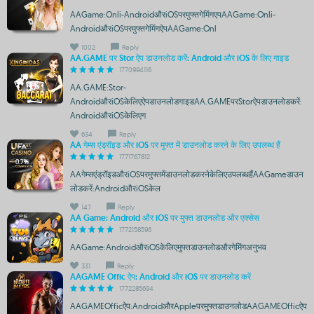
AAGame:Onli-AndroidऔरiOSपरमुफ्तगेमिंगएपAAGame:Onli-
AndroidऔरiOSपरमुफ्तगेमिंगऐपAAGame:Onl
1002
Reply
AA.GAME पर Stor ऐप डाउनलोड करें: Android और iOS के लिए गाइड
1770994116
AA.GAME:Stor-
AndroidऔरiOSकेलिएऐपडाउनलोडगाइडAA.GAMEपरStorऐपडाउनलोडकरें:
AndroidऔरiOSकेलिएग
634
Reply
AA गेम्स एंड्रॉइड और iOS पर मुफ्त में डाउनलोड करने के लिए उपलब्ध हैं
1771767812
AAगेम्सएंड्रॉइडऔरiOSपरमुफ्तमेंडाउनलोडकरनेकेलिएउपलब्धहैंAAGameडाउन
लोडकरें:AndroidऔरiOSकेल
147
Reply
AA Game: Android और iOS पर मुफ्त डाउनलोड और एक्सेस
1772158596
AAGame:AndroidऔरiOSकेलिएमुफ्तडाउनलोडऔरगेमिंगअनुभव
331
Reply
AAGAME Offic ऐप: Android और iOS पर डाउनलोड करें
1772285694
AAGAMEOfficऐप:AndroidऔरAppleपरमुफ्तडाउनलोडAAGAMEOfficऐप