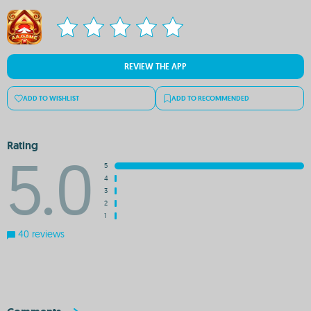
REVIEW THE APP
ADD TO WISHLIST
ADD TO RECOMMENDED
Rating
5.0
5
4
3
2
1
40 reviews