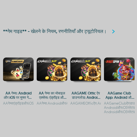
**गेम गाइड** - खेलने के नियम, रणनीतियाँ और ट्यूटोरियल।
AA गेम्स: Android
AA गेम्स का मोबाइल
AAGAME Offic ऐप
AAGame Club
और iOS पर मुफ्त गेमिंग
एक्सेस: एंड्रॉइड और
डाउनलोड: Android
App: Android और
का आनंद
iOS ऐप डाउनलोड
और iOS प्लेटफ़ॉर्म
iOS पर मुफ्त डाउनलोड
AAगेम्सएंड्रॉइडऔरiOSपरमुफ्तमेंखेलनेकेलिएडाउनलोडकरेंAAगेम्स:AndroidऔरiOSपरमुफ्तगेमिंगकाआन
AAगेम्स:AndroidऔरiOSपरमुफ्तगेमिंगऐप्सAAगेम्स:AndroidऔरiOSपरमुफ
AAGAMEOfficऐप:AndroidऔरAppleकेलिएडा
AAGameClubऐपडाउन
गाइड
गाइड
AndroidऔरiOSप्लेटफ़
AndroidऔरiOSप्लेटफ़ॉ