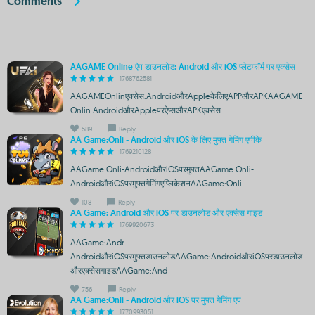
Comments
AAGAME Online ऐप डाउनलोड: Android और iOS प्लेटफॉर्म पर एक्सेस
1768762581
AAGAMEOnlinएक्सेस:AndroidऔरAppleकेलिएAPPऔरAPKAAGAME
Onlin:AndroidऔरAppleपरऐप्सऔरAPKएक्सेस
589
Reply
AA Game:Onli - Android और iOS के लिए मुफ्त गेमिंग एपीके
1769210128
AAGame:Onli-AndroidऔरiOSपरमुफ्तAAGame:Onli-
AndroidऔरiOSपरमुफ्तगेमिंगएप्लिकेशनAAGame:Onli
108
Reply
AA Game: Android और iOS पर डाउनलोड और एक्सेस गाइड
1769920673
AAGame:Andr-
AndroidऔरiOSपरमुफ्तडाउनलोडAAGame:AndroidऔरiOSपरडाउनलोड
औरएक्सेसगाइडAAGame:And
756
Reply
AA Game:Onli - Android और iOS पर मुफ्त गेमिंग एप
1770993051