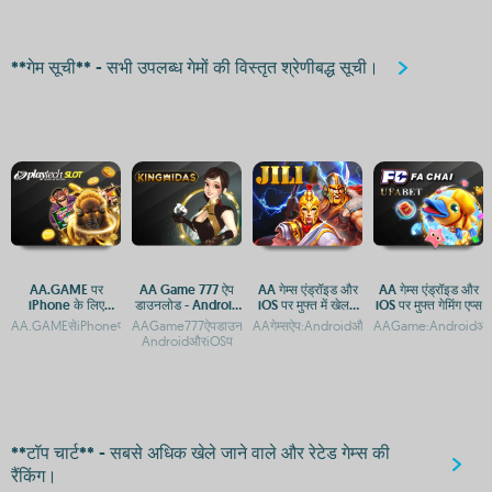
**गेम सूची** - सभी उपलब्ध गेमों की विस्तृत श्रेणीबद्ध सूची।
AA.GAME पर
AA Game 777 ऐप
AA गेम्स एंड्रॉइड और
AA गेम्स एंड्रॉइड और
iPhone के लिए
डाउनलोड - Android
iOS पर मुफ्त में खेलने
iOS पर मुफ्त गेमिंग एप्स
Android ऐप्स कैसे
और iOS पर मज़ेदार
के लिए डाउनलोड करें
AA.GAMEसेiPhoneपरGenshinImpactAPKडाउनलोडकैसेकरेंAA.GAMEसेiPhoneपरGenshi
AAGame777ऐपडाउनलोड:AndroidऔरiOSप्लेटफ़ॉर्मपरगेमिंगएक्सेसAA
AAगेम्सऐप:AndroidऔरiOSपरमुफ्तगेमिंगकाआनंदAAगे
AAGame:AndroidऔरiO
डाउनलोड करें
गेमिंग
AndroidऔरiOSप
**टॉप चार्ट** - सबसे अधिक खेले जाने वाले और रेटेड गेम्स की
रैंकिंग।