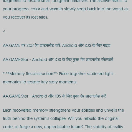
fragments to restore small, poignant narratives. The archive reacts to
your progress; color and warmth slowly seep back into the world as
you recover its lost tales.
<
AA.GAME पर Stor ऐप डाउनलोड करें: Android और iOS के लिए गाइड
AA.GAME:Stor - Android और iOS के लिए मुफ्त गेम डाउनलोड प्लेटफ़ॉर्म
* **Memory Reconstruction**: Piece together scattered light-
memories to restore key story moments.
AA.GAME:Stor - Android और iOS के लिए मुफ्त ऐप डाउनलोड करें
Each recovered memory strengthens your abilities and unveils the
truth behind the system’s collapse. Will you rebuild the original
code, or forge a new, unpredictable future? The stability of reality