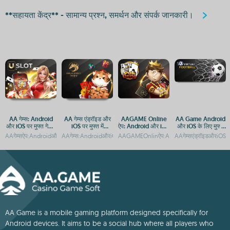
**सहायता केंद्र** - सामान्य प्रश्न, समर्थन और संपर्क जानकारी।
AA गेम्स: Android
AA गेम्स एंड्रॉइड और
AAGAME Online
AA Game Android
और iOS पर मुफ्त गेमिंग
iOS पर मुफ्त में
ऐप: Android और iOS
और iOS के लिए मुफ्त
का आनंद
डाउनलोड करें
पर डाउनलोड करें
डाउनलोड
AAगेम्सऐप:AndroidऔरiOSपरमुफ्तगेमिंगकाआनंदAAGame:AndroidऔरiOSपरमुफ्तगेमिंगऐपAAगेम्स
AAगेम्स:AndroidऔरiOSपरमुफ्तगेमिंगऐप्सकासंग्रहAAगेम्स:AndroidऔरiOSपर
AAGAMEOnlinऐप:AndroidऔरAppleपरएक्सेसक
AAगेम्सएंड्रॉइडऔरiO
AA Game is a mobile gaming platform designed specifically for
Android devices. It aims to be a social hub where all players who