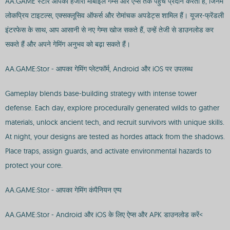
AA.GAME स्टोर आपको हजारों मोबाइल गेम्स और ऐप्स तक पहुंच प्रदान करता है, जिनमें
लोकप्रिय टाइटल्स, एक्सक्लूसिव ऑफर्स और रोमांचक अपडेट्स शामिल हैं। यूजर-फ्रेंडली
इंटरफेस के साथ, आप आसानी से नए गेम्स खोज सकते हैं, उन्हें तेजी से डाउनलोड कर
सकते हैं और अपने गेमिंग अनुभव को बढ़ा सकते हैं।
AA.GAME:Stor - आपका गेमिंग प्लेटफॉर्म, Android और iOS पर उपलब्ध
Gameplay blends base-building strategy with intense tower
defense. Each day, explore procedurally generated wilds to gather
materials, unlock ancient tech, and recruit survivors with unique skills.
At night, your designs are tested as hordes attack from the shadows.
Place traps, assign guards, and activate environmental hazards to
protect your core.
AA.GAME:Stor - आपका गेमिंग कंपैनियन एप्प
AA.GAME:Stor - Android और iOS के लिए ऐप्स और APK डाउनलोड करें<