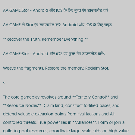
AA.GAME:Stor - Android और iOS के लिए मुफ्त ऐप डाउनलोड करें
AA.GAME से Stor ऐप डाउनलोड करें: Android और iOS के लिए गाइड
**Recover the Truth. Remember Everything.**
AA.GAME:Stor - Android और iOS पर मुफ्त गेम डाउनलोड करें<
Weave the fragments. Restore the memory. Reclaim Stor.
<
The core gameplay revolves around **Territory Control** and
**Resource Nodes**. Claim land, construct fortified bases, and
defend valuable extraction points from rival factions and AI-
controlled threats. True power lies in **Alliances**. Form or join a
guild to pool resources, coordinate large-scale raids on high-value