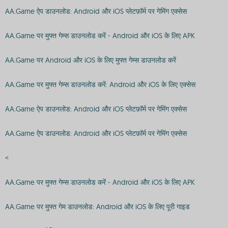
AA.Game ऐप डाउनलोड: Android और iOS प्लेटफ़ॉर्म पर गेमिंग एक्सेस
AA.Game पर मुफ्त गेम्स डाउनलोड करें - Android और iOS के लिए APK
AA.Game पर Android और iOS के लिए मुफ्त गेम्स डाउनलोड करें
AA.Game पर मुफ्त गेम्स डाउनलोड करें: Android और iOS के लिए एक्सेस
AA.Game ऐप डाउनलोड: Android और iOS प्लेटफ़ॉर्म पर गेमिंग एक्सेस
AA.Game ऐप डाउनलोड: Android और iOS प्लेटफ़ॉर्म पर गेमिंग एक्सेस
<
AA.Game पर मुफ्त गेम्स डाउनलोड करें - Android और iOS के लिए APK
AA.Game पर मुफ्त गेम डाउनलोड: Android और iOS के लिए पूरी गाइड