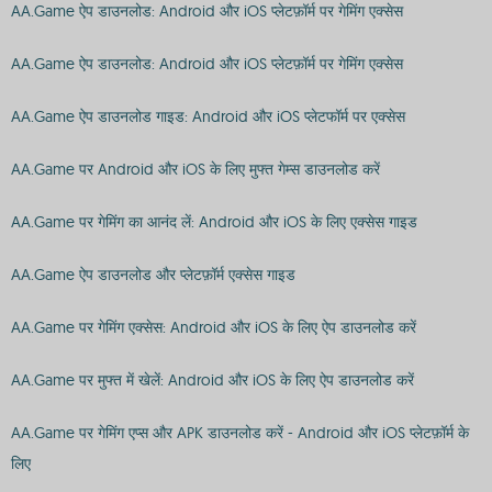
AA.Game ऐप डाउनलोड: Android और iOS प्लेटफ़ॉर्म पर गेमिंग एक्सेस
AA.Game ऐप डाउनलोड: Android और iOS प्लेटफ़ॉर्म पर गेमिंग एक्सेस
AA.Game ऐप डाउनलोड गाइड: Android और iOS प्लेटफॉर्म पर एक्सेस
AA.Game पर Android और iOS के लिए मुफ्त गेम्स डाउनलोड करें
AA.Game पर गेमिंग का आनंद लें: Android और iOS के लिए एक्सेस गाइड
AA.Game ऐप डाउनलोड और प्लेटफ़ॉर्म एक्सेस गाइड
AA.Game पर गेमिंग एक्सेस: Android और iOS के लिए ऐप डाउनलोड करें
AA.Game पर मुफ्त में खेलें: Android और iOS के लिए ऐप डाउनलोड करें
AA.Game पर गेमिंग एप्स और APK डाउनलोड करें - Android और iOS प्लेटफ़ॉर्म के
लिए