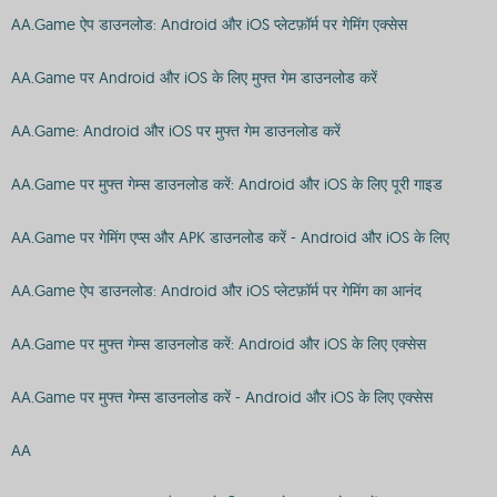
AA.Game ऐप डाउनलोड: Android और iOS प्लेटफ़ॉर्म पर गेमिंग एक्सेस
AA.Game पर Android और iOS के लिए मुफ्त गेम डाउनलोड करें
AA.Game: Android और iOS पर मुफ्त गेम डाउनलोड करें
AA.Game पर मुफ्त गेम्स डाउनलोड करें: Android और iOS के लिए पूरी गाइड
AA.Game पर गेमिंग एप्स और APK डाउनलोड करें - Android और iOS के लिए
AA.Game ऐप डाउनलोड: Android और iOS प्लेटफ़ॉर्म पर गेमिंग का आनंद
AA.Game पर मुफ्त गेम्स डाउनलोड करें: Android और iOS के लिए एक्सेस
AA.Game पर मुफ्त गेम्स डाउनलोड करें - Android और iOS के लिए एक्सेस
AA