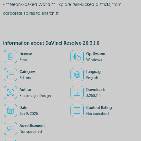
- **Neon-Soaked World:** Explore rain-slicked districts, from
corporate spires to anarchist
Information about DaVinci Resolve 20.3.1.6
License
Op. System
Free
Windows
Category
Language
Editors
English
Author
Downloads
Blackmagic Design
3,250,119
Date
Content Rating
Jan 9, 2026
Not specified
Advertisement
Not specified