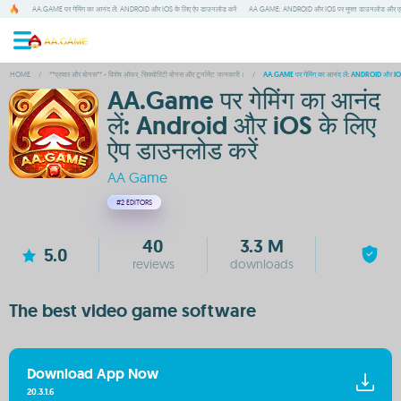
AA.GAME पर गेमिंग का आनंद लें: ANDROID और IOS के लिए ऐप डाउनलोड करें
AA GAME: ANDROID और IOS पर मुफ्त डाउनलोड और एक
HOME
/
**प्रचार और बोनस** - विशेष ऑफर, सिक्योरिटी बोनस और टूर्नामेंट जानकारी।
/
AA.GAME पर गेमिंग का आनंद लें: ANDROID और IOS
AA.Game पर गेमिंग का आनंद
लें: Android और iOS के लिए
ऐप डाउनलोड करें
AA Game
#2
EDITORS
40
3.3 M
5.0
reviews
downloads
The best video game software
Download App Now
20.3.1.6