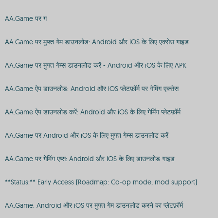
AA.Game पर ग
AA.Game पर मुफ्त गेम डाउनलोड: Android और iOS के लिए एक्सेस गाइड
AA.Game पर मुफ्त गेम्स डाउनलोड करें - Android और iOS के लिए APK
AA.Game ऐप डाउनलोड: Android और iOS प्लेटफ़ॉर्म पर गेमिंग एक्सेस
AA.Game ऐप डाउनलोड करें: Android और iOS के लिए गेमिंग प्लेटफ़ॉर्म
AA.Game पर Android और iOS के लिए मुफ्त गेम्स डाउनलोड करें
AA.Game पर गेमिंग एप्स: Android और iOS के लिए डाउनलोड गाइड
**Status:** Early Access (Roadmap: Co-op mode, mod support)
AA.Game: Android और iOS पर मुफ्त गेम डाउनलोड करने का प्लेटफ़ॉर्म