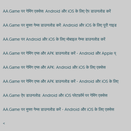
AA.Game पर गेमिंग एक्सेस: Android और iOS के लिए ऐप डाउनलोड करें
AA.Game पर मुफ्त गेम्स डाउनलोड करें: Android और iOS के लिए पूरी गाइड
AA.Game पर Android और iOS के लिए मोबाइल गेम्स डाउनलोड करें
AA.Game पर गेमिंग एप्स और APK डाउनलोड करें - Android और Apple प्
AA.Game पर गेमिंग एप्स और APK: Android और iOS के लिए एक्सेस
AA.Game पर गेमिंग एप्स और APK डाउनलोड करें - Android और iOS के लिए
AA.Game ऐप डाउनलोड: Android और iOS प्लेटफ़ॉर्म पर गेमिंग एक्सेस
AA.Game पर मुफ्त गेम्स डाउनलोड करें - Android और iOS के लिए एक्सेस
<