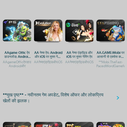
AAgame Offic ऐप
AA गेम्स ऐप: Android
AA गेम्स एंड्रॉइड और
AA.GAME:Mobi पर
डाउनलोड: Android
और iOS पर मुफ्त गेमिंग
iOS पर मुफ्त गेमिंग ऐप
आसानी से एक्सेस करें -
और iOS प्लेटफ़ॉर्म पर
का आनंद
Android और iOS के
AAgameOfficऐपडाउनलोड:AndroidऔरiOSप्लेटफ़ॉर्मपरगेमिंगएक्सेसAAgameOfficऐपडाउनलोड-
AAगेम्सएंड्रॉइडऔरiOSपरमुफ्तमेंडाउनलोडकरेंAAगेम्स:AndroidऔरiOSपरम
AAगेम्सएंड्रॉइडऔरiOSपरमुफ्तमेंखेलनेकेलिएडाउन
**Mobi:TheFast-
गेमिंग एक्सेस
लिए ऐप डाउनलोड करें
Androidऔर
PacedWordGameforAl
**मुख पृष्ठ** - नवीनतम गेम अपडेट, विशेष ऑफर और लोकप्रिय
खेलों की झलक।