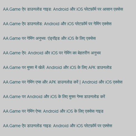
AA.Game ऐप डाउनलोड गाइड: Android और iOS प्लेटफ़ॉर्म पर आसान एक्सेस
AA.Game ऐप डाउनलोड: Android और iOS प्लेटफ़ॉर्म पर गेमिंग एक्सेस
AA.Game पर गेमिंग अनुभव: एंड्रॉइड और iOS के लिए एक्सेस
AA.Game ऐप: Android और iOS पर गेमिंग का बेहतरीन अनुभव
AA.Game पर मुफ्त में खेलें: Android और iOS के लिए APK डाउनलोड
AA.Game पर गेमिंग एप्स और APK डाउनलोड करें | Android और iOS एक्सेस
AA.Game पर Android और iOS के लिए मुफ्त गेम्स डाउनलोड करें
AA.Game पर गेमिंग ऐप्स: Android और iOS के लिए एक्सेस गाइड
AA.Game ऐप डाउनलोड गाइड: Android और iOS प्लेटफ़ॉर्म पर एक्सेस