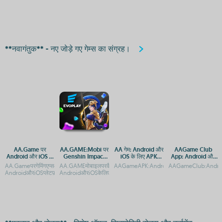
**नवागंतुक** - नए जोड़े गए गेम्स का संग्रह।
AA.Game पर
AA.GAME:Mobi पर
AA गेम: Android और
AAGame Club
Android और iOS के
Genshin Impact
iOS के लिए APK
App: Android और
लिए मोबाइल गेम्स
APK डाउनलोड करें -
डाउनलोड
iOS पर मुफ्त डाउनलोड
AA.Gameपरगेमिंगएप्सऔरAPKडाउनलोडकरें-
AA.GAMEमोबाइलपरकैसेएक्सेसकरें:AndroidऔरiOSगाइडAA.GAME:Mo
AAGameAPK:AndroidऔरiOSकेलिएडाउनलो
AAGameClub:Androidऔ
डाउनलोड करें
Android और iOS
AndroidऔरiOSप्लेटफ़ॉर्मकेलिएAA.GameपरAndroidऔरiOSकेल
AndroidऔरiOSकेलिएमोबाइलएक्सेस
गाइड