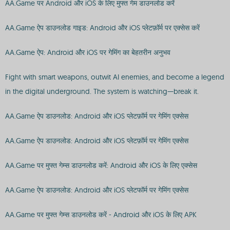
AA.Game पर Android और iOS के लिए मुफ्त गेम डाउनलोड करें
AA.Game ऐप डाउनलोड गाइड: Android और iOS प्लेटफ़ॉर्म पर एक्सेस करें
AA.Game ऐप: Android और iOS पर गेमिंग का बेहतरीन अनुभव
Fight with smart weapons, outwit AI enemies, and become a legend
in the digital underground. The system is watching—break it.
AA.Game ऐप डाउनलोड: Android और iOS प्लेटफ़ॉर्म पर गेमिंग एक्सेस
AA.Game ऐप डाउनलोड: Android और iOS प्लेटफ़ॉर्म पर गेमिंग एक्सेस
AA.Game पर मुफ्त गेम्स डाउनलोड करें: Android और iOS के लिए एक्सेस
AA.Game ऐप डाउनलोड: Android और iOS प्लेटफॉर्म पर गेमिंग एक्सेस
AA.Game पर मुफ्त गेम्स डाउनलोड करें - Android और iOS के लिए APK