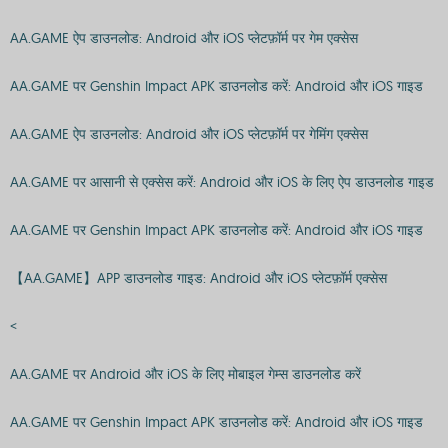
AA.GAME ऐप डाउनलोड: Android और iOS प्लेटफ़ॉर्म पर गेम एक्सेस
AA.GAME पर Genshin Impact APK डाउनलोड करें: Android और iOS गाइड
AA.GAME ऐप डाउनलोड: Android और iOS प्लेटफ़ॉर्म पर गेमिंग एक्सेस
AA.GAME पर आसानी से एक्सेस करें: Android और iOS के लिए ऐप डाउनलोड गाइड
AA.GAME पर Genshin Impact APK डाउनलोड करें: Android और iOS गाइड
【AA.GAME】APP डाउनलोड गाइड: Android और iOS प्लेटफ़ॉर्म एक्सेस
<
AA.GAME पर Android और iOS के लिए मोबाइल गेम्स डाउनलोड करें
AA.GAME पर Genshin Impact APK डाउनलोड करें: Android और iOS गाइड