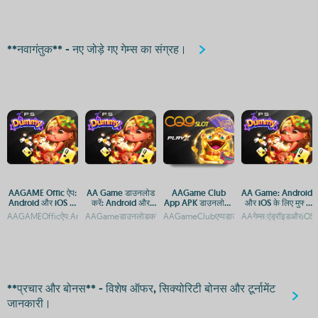
**नवागंतुक** - नए जोड़े गए गेम्स का संग्रह।
AAGAME Offic ऐप:
AA Game डाउनलोड
AAGame Club
AA Game: Android
Android और iOS पर
करें: Android और
App APK डाउनलोड -
और iOS के लिए मुफ्त
मुफ्त डाउनलोड
iOS के लिए मुफ्त गेमिंग
Android और iOS
डाउनलोड और गेमप्ले
AAGAMEOfficऐप:AndroidऔरAppleडाउनलोडगाइडAAGAMEOfficऐप:AndroidऔरAppleपर
AAGameडाउनलोडकरें:AndroidऔरiOSकेलिएमुफ्तगेमिंगऐपAAGame:And
AAGameClubएप्पडाउनलोड:AndroidऔरiOSप्ल
AAगेम्स:एंड्रॉइडऔरiOSप
एप
प्लेटफ़ॉर्म
गाइड
**प्रचार और बोनस** - विशेष ऑफर, सिक्योरिटी बोनस और टूर्नामेंट
जानकारी।