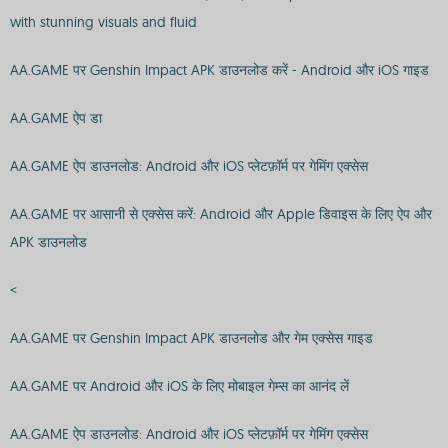
with stunning visuals and fluid
AA.GAME पर Genshin Impact APK डाउनलोड करें - Android और iOS गाइड
AA.GAME ऐप डा
AA.GAME ऐप डाउनलोड: Android और iOS प्लेटफ़ॉर्म पर गेमिंग एक्सेस
AA.GAME पर आसानी से एक्सेस करें: Android और Apple डिवाइस के लिए ऐप और
APK डाउनलोड
<
AA.GAME पर Genshin Impact APK डाउनलोड और गेम एक्सेस गाइड
AA.GAME पर Android और iOS के लिए मोबाइल गेम्स का आनंद लें
AA.GAME ऐप डाउनलोड: Android और iOS प्लेटफ़ॉर्म पर गेमिंग एक्सेस