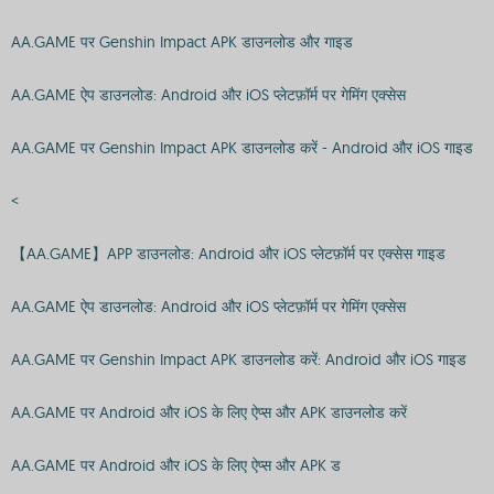
AA.GAME पर Genshin Impact APK डाउनलोड और गाइड
AA.GAME ऐप डाउनलोड: Android और iOS प्लेटफ़ॉर्म पर गेमिंग एक्सेस
AA.GAME पर Genshin Impact APK डाउनलोड करें - Android और iOS गाइड
<
【AA.GAME】APP डाउनलोड: Android और iOS प्लेटफ़ॉर्म पर एक्सेस गाइड
AA.GAME ऐप डाउनलोड: Android और iOS प्लेटफ़ॉर्म पर गेमिंग एक्सेस
AA.GAME पर Genshin Impact APK डाउनलोड करें: Android और iOS गाइड
AA.GAME पर Android और iOS के लिए ऐप्स और APK डाउनलोड करें
AA.GAME पर Android और iOS के लिए ऐप्स और APK ड