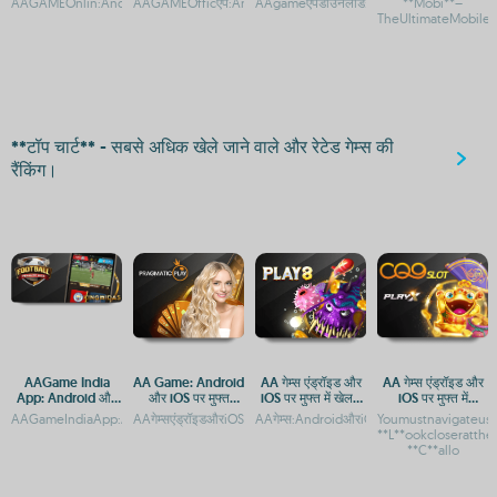
AAGAMEOnlin:AndroidaurApplekeliyeAppaurAPKDownloadAAGAMEOnlinऐप:Andro
AAGAMEOfficऐप:AndroidऔरiOSपरडाउनलोडकरेंAAGAMEOfficऐप:
AAgameऐपडाउनलोड:AndroidऔरiOSप्लेटफ़ॉर्म
**Mobi**–
एक्सेस
गाइड
गेमिंग एक्सेस
TheUltimateMobil
**टॉप चार्ट** - सबसे अधिक खेले जाने वाले और रेटेड गेम्स की
रैंकिंग।
AAGame India
AA Game: Android
AA गेम्स एंड्रॉइड और
AA गेम्स एंड्रॉइड और
App: Android और
और iOS पर मुफ्त
iOS पर मुफ्त में खेलने
iOS पर मुफ्त में
iOS पर डाउनलोड करें
डाउनलोड और एक्सेस
के लिए डाउनलोड करें
डाउनलोड करें
AAGameIndiaApp:AndroidऔरiOSपरडाउनलोडकरेंAAGameIndiaऐप:AndroidऔरiOSपरडाउ
AAगेम्सएंड्रॉइडऔरiOSपरमुफ्तमेंडाउनलोडकरेंAAगेम्स:AndroidऔरiOSपरमुफ्
AAगेम्स:AndroidऔरiOSपरमुफ्तगेमिंगऐप्सAAगेम्
Youmustnavigateusin
गाइड
**L**ookcloseratth
**C**allo