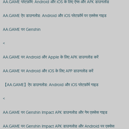
AA.GAME प्लेटफ़ॉर्म: Android और iOS के लिए ऐप्स और APK डाउनलोड
AA.GAME ऐप डाउनलोड: Android और iOS प्लेटफ़ॉर्म पर एक्सेस गाइड
AA.GAME पर Genshin
<
AA.GAME पर Android और Apple के लिए APK डाउनलोड करें
AA.GAME पर Android और iOS के लिए APP डाउनलोड करें
【AA.GAME】ऐप डाउनलोड: Android और iOS प्लेटफ़ॉर्म गाइड
<
AA.GAME पर Genshin Impact APK डाउनलोड और गेम एक्सेस गाइड
AA.GAME पर Genshin Impact APK डाउनलोड और Android पर एक्सेस