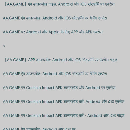
【AA.GAME】ऐप डाउनलोड गाइड: Android और iOS प्लेटफ़ॉर्म पर एक्सेस
AA.GAME ऐप डाउनलोड: Android और iOS प्लेटफ़ॉर्म पर गेमिंग एक्सेस
AA.GAME पर Android और Apple के लिए APP और APK एक्सेस
<
【AA.GAME】APP डाउनलोड: Android और iOS प्लेटफ़ॉर्म पर एक्सेस गाइड
AA.GAME ऐप डाउनलोड: Android और iOS प्लेटफ़ॉर्म पर गेमिंग एक्सेस
AA.GAME पर Genshin Impact APK डाउनलोड और Android पर एक्सेस
AA.GAME पर Genshin Impact APK डाउनलोड करें: Android और iOS एक्सेस
AA.GAME पर Genshin Impact APK डाउनलोड करें - Android और iOS गाइड
AA.GAME ऐप डाउनलोड: Android और iOS प्ल