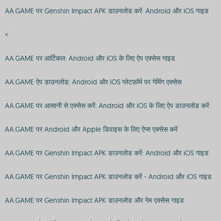
AA.GAME पर Genshin Impact APK डाउनलोड करें: Android और iOS गाइड
<
AA.GAME पर आर्टिकल: Android और iOS के लिए ऐप एक्सेस गाइड
AA.GAME ऐप डाउनलोड: Android और iOS प्लेटफ़ॉर्म पर गेमिंग एक्सेस
AA.GAME पर आसानी से एक्सेस करें: Android और iOS के लिए ऐप डाउनलोड करें
AA.GAME पर Android और Apple डिवाइस के लिए ऐप्स एक्सेस करें
AA.GAME पर Genshin Impact APK डाउनलोड करें: Android और iOS गाइड
AA.GAME पर Genshin Impact APK डाउनलोड करें - Android और iOS गाइड
AA.GAME पर Genshin Impact APK डाउनलोड और गेम एक्सेस गाइड