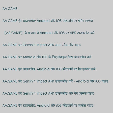
AA.GAME
AA.GAME ऐप डाउनलोड: Android और iOS प्लेटफ़ॉर्म पर गेमिंग एक्सेस
【AA.GAME】के माध्यम से Android और iOS पर APK डाउनलोड करें
AA.GAME पर Genshin Impact APK डाउनलोड और गाइड
AA.GAME पर Android और iOS के लिए मोबाइल गेम्स डाउनलोड करें
AA.GAME ऐप डाउनलोड: Android और iOS प्लेटफ़ॉर्म पर गेम एक्सेस करें
AA.GAME पर Genshin Impact APK डाउनलोड करें - Android और iOS गाइड
AA.GAME पर Genshin Impact APK डाउनलोड और गेम एक्सेस गाइड
AA.GAME ऐप डाउनलोड: Android और iOS प्लेटफ़ॉर्म पर एक्सेस गाइड