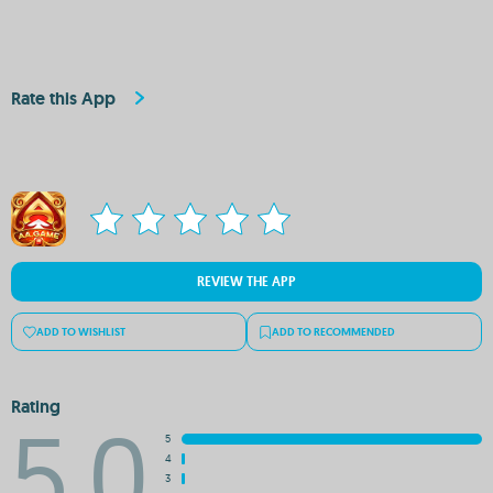
Rate this App
REVIEW THE APP
ADD TO WISHLIST
ADD TO RECOMMENDED
Rating
5.0
5
4
3