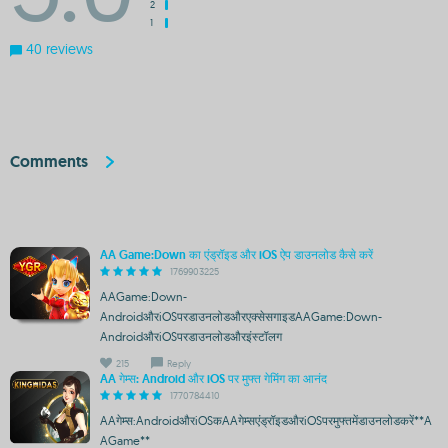
2
1
40 reviews
Comments
AA Game:Down का एंड्रॉइड और iOS ऐप डाउनलोड कैसे करें
1769903225
AAGame:Down-
AndroidऔरiOSपरडाउनलोडऔरएक्सेसगाइडAAGame:Down-
AndroidऔरiOSपरडाउनलोडऔरइंस्टॉलग
215
Reply
AA गेम्स: Android और iOS पर मुफ्त गेमिंग का आनंद
1770784410
AAगेम्स:AndroidऔरiOSकAAगेम्सएंड्रॉइडऔरiOSपरमुफ्तमेंडाउनलोडकरें**A
AGame**