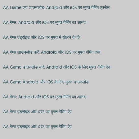
AA Game एप्प डाउनलोड: Android और iOS पर मुफ्त गेमिंग एक्सेस
AA गेम्स: Android और iOS पर मुफ्त गेमिंग का आनंद
AA गेम्स एंड्रॉइड और iOS पर मुफ्त में खेलने के लि
AA गेम्स डाउनलोड करें: Android और iOS पर मुफ्त गेमिंग एप्स
AA Game डाउनलोड करें: Android और iOS के लिए मुफ्त गेमिंग ऐप
AA Game Android और iOS के लिए मुफ्त डाउनलोड
AA गेम्स: Android और iOS पर मुफ्त गेमिंग का आनंद
AA गेम्स एंड्रॉइड और iOS पर मुफ्त गेमिंग ऐप
AA गेम्स एंड्रॉइड और iOS पर मुफ्त गेमिंग ऐप