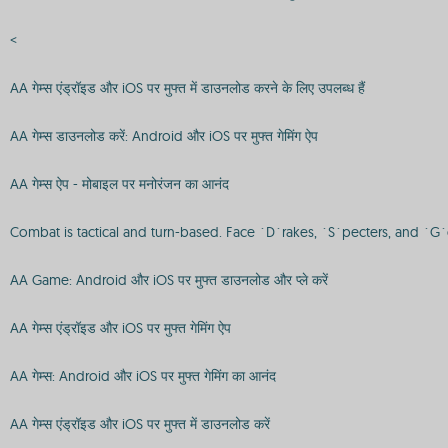
<
AA गेम्स एंड्रॉइड और iOS पर मुफ्त में डाउनलोड करने के लिए उपलब्ध हैं
AA गेम्स डाउनलोड करें: Android और iOS पर मुफ्त गेमिंग ऐप
AA गेम्स ऐप - मोबाइल पर मनोरंजन का आनंद
Combat is tactical and turn-based. Face `D`rakes, `S`pecters, and `G`ol
AA Game: Android और iOS पर मुफ्त डाउनलोड और प्ले करें
AA गेम्स एंड्रॉइड और iOS पर मुफ्त गेमिंग ऐप
AA गेम्स: Android और iOS पर मुफ्त गेमिंग का आनंद
AA गेम्स एंड्रॉइड और iOS पर मुफ्त में डाउनलोड करें