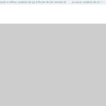
GAME पर आर्टिकल: ANDROID और IOS के लिए ऐप्स और APK डाउनलोड करें
AA GAME: ANDROID और IOS पर मुफ्