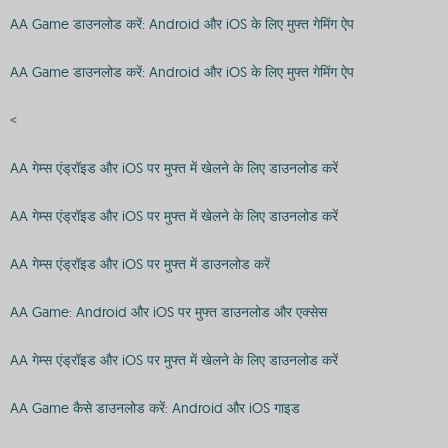
AA Game डाउनलोड करें: Android और iOS के लिए मुफ्त गेमिंग ऐप
AA Game डाउनलोड करें: Android और iOS के लिए मुफ्त गेमिंग ऐप
<
AA गेम्स एंड्रॉइड और iOS पर मुफ्त में खेलने के लिए डाउनलोड करें
AA गेम्स एंड्रॉइड और iOS पर मुफ्त में खेलने के लिए डाउनलोड करें
AA गेम्स एंड्रॉइड और iOS पर मुफ्त में डाउनलोड करें
AA Game: Android और iOS पर मुफ्त डाउनलोड और एक्सेस
AA गेम्स एंड्रॉइड और iOS पर मुफ्त में खेलने के लिए डाउनलोड करें
AA Game कैसे डाउनलोड करें: Android और iOS गाइड