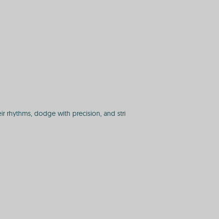
eir rhythms, dodge with precision, and stri