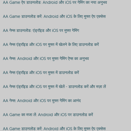
AA Game ऐप डाउनलोड: Android और iOS पर गेमिंग का नया अनुभव
AA Game डाउनलोड करें: Android और iOS के लिए मुफ्त ऐप एक्सेस
AA गेम्स डाउनलोड: एंड्रॉइड और iOS पर मुफ्त गेमिंग
AA गेम्स एंड्रॉइड और iOS पर मुफ्त में खेलने के लिए डाउनलोड करें
AA गेम्स: Android और iOS पर मुफ्त गेमिंग ऐप्स का अनुभव
AA गेम्स एंड्रॉइड और iOS पर मुफ्त में डाउनलोड करें
AA गेम्स एंड्रॉइड और iOS पर मुफ्त में खेलें - डाउनलोड करें और मज़ा लें
AA गेम्स: Android और iOS पर मुफ्त गेमिंग का आनंद
AA Game का मजा लें: Android और iOS पर डाउनलोड करें
AA Game डाउनलोड करें: Android और iOS के लिए मुफ्त ऐप एक्सेस