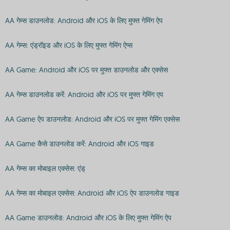
AA गेम्स डाउनलोड: Android और iOS के लिए मुफ्त गेमिंग ऐप
AA गेम्स: एंड्रॉइड और iOS के लिए मुफ्त गेमिंग ऐप्स
AA Game: Android और iOS पर मुफ्त डाउनलोड और एक्सेस
AA गेम्स डाउनलोड करें: Android और iOS पर मुफ्त गेमिंग एप
AA Game ऐप डाउनलोड: Android और iOS पर मुफ्त गेमिंग एक्सेस
AA Game कैसे डाउनलोड करें: Android और iOS गाइड
AA गेम्स का मोबाइल एक्सेस: एंड्
AA गेम्स का मोबाइल एक्सेस: Android और iOS ऐप डाउनलोड गाइड
AA Game डाउनलोड: Android और iOS के लिए मुफ्त गेमिंग ऐप