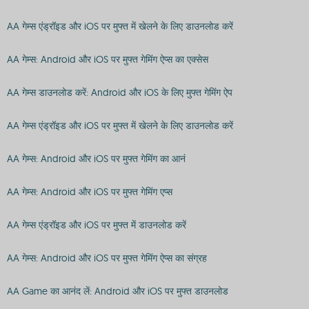
AA गेम्स एंड्रॉइड और iOS पर मुफ्त में खेलने के लिए डाउनलोड करें
AA गेम्स: Android और iOS पर मुफ्त गेमिंग ऐप्स का एक्सेस
AA गेम्स डाउनलोड करें: Android और iOS के लिए मुफ्त गेमिंग ऐप
AA गेम्स एंड्रॉइड और iOS पर मुफ्त में खेलने के लिए डाउनलोड करें
AA गेम्स: Android और iOS पर मुफ्त गेमिंग का आनं
AA गेम्स: Android और iOS पर मुफ्त गेमिंग एप्स
AA गेम्स एंड्रॉइड और iOS पर मुफ्त में डाउनलोड करें
AA गेम्स: Android और iOS पर मुफ्त गेमिंग ऐप्स का संग्रह
AA Game का आनंद लें: Android और iOS पर मुफ्त डाउनलोड