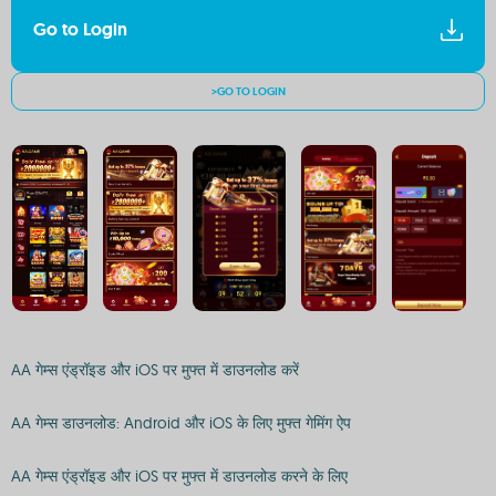
Go to Login
>GO TO LOGIN
AA गेम्स एंड्रॉइड और iOS पर मुफ्त में डाउनलोड करें
AA गेम्स डाउनलोड: Android और iOS के लिए मुफ्त गेमिंग ऐप
AA गेम्स एंड्रॉइड और iOS पर मुफ्त में डाउनलोड करने के लिए