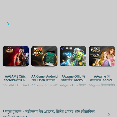
AAGAME Offic:
AA Game: Android
AAgame Offic ऐप
AAgame ऐप
Android और iOS के
और iOS पर डाउनलोड
डाउनलोड: Android
डाउनलोड: Android
लिए ऐप डाउनलोड गाइड
और एक्सेस गाइड
और iOS प्लेटफ़ॉर्म पर
और iOS प्लेटफ़ॉर्म पर
AAGAMEOffic:AndroidऔरiOSकेलिएऐपडाउनलोडगाइडAAGAMEOfficऐप:AndroidऔरApple
AAGame:AndroidऔरiOSपरडाउनलोडगाइडAAगेम्सएंड्रॉइडऔरiOSपरमुफ
AAgameOfficऐपडाउनलोड:AndroidऔरiOSप्लेटफ
AAgameऐपडाउनलोड:Andr
एक्सेस गाइड
गेमिंग एक्सेस
**मुख पृष्ठ** - नवीनतम गेम अपडेट, विशेष ऑफर और लोकप्रिय