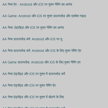
AA गेम्स ऐप - Android और iOS पर मुफ्त गेमिंग का आनंद
AA Game: Android और iOS पर मुफ्त डाउनलोड और एक्सेस गाइड
AA गेम्स: एंड्रॉइड और iOS पर मुफ्त गेमिंग का आनंद
AA गेम्स डाउनलोड करें: Android और iOS पर मु
AA गेम्स डाउनलोड करें: Android और iOS के लिए मुफ्त गेमिंग ऐप
AA Game डाउनलोड: Android और iOS के लिए मुफ्त गेमिंग एप
AA गेम्स एंड्रॉइड और iOS पर मुफ्त में डाउनलोड करें
AA गेम्स एंड्रॉइड और iOS पर मुफ्त गेमिंग ऐप
AA गेम्स एंड्रॉइड और iOS पर मुफ्त में खेलने के लिए