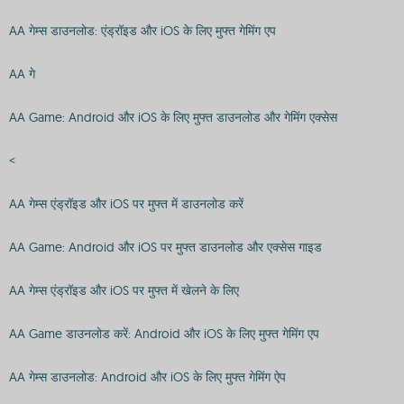
AA गेम्स डाउनलोड: एंड्रॉइड और iOS के लिए मुफ्त गेमिंग एप
AA गे
AA Game: Android और iOS के लिए मुफ्त डाउनलोड और गेमिंग एक्सेस
<
AA गेम्स एंड्रॉइड और iOS पर मुफ्त में डाउनलोड करें
AA Game: Android और iOS पर मुफ्त डाउनलोड और एक्सेस गाइड
AA गेम्स एंड्रॉइड और iOS पर मुफ्त में खेलने के लिए
AA Game डाउनलोड करें: Android और iOS के लिए मुफ्त गेमिंग एप
AA गेम्स डाउनलोड: Android और iOS के लिए मुफ्त गेमिंग ऐप