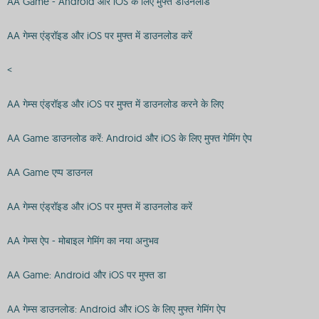
AA Game - Android और iOS के लिए मुफ्त डाउनलोड
AA गेम्स एंड्रॉइड और iOS पर मुफ्त में डाउनलोड करें
<
AA गेम्स एंड्रॉइड और iOS पर मुफ्त में डाउनलोड करने के लिए
AA Game डाउनलोड करें: Android और iOS के लिए मुफ्त गेमिंग ऐप
AA Game एप्प डाउनल
AA गेम्स एंड्रॉइड और iOS पर मुफ्त में डाउनलोड करें
AA गेम्स ऐप - मोबाइल गेमिंग का नया अनुभव
AA Game: Android और iOS पर मुफ्त डा
AA गेम्स डाउनलोड: Android और iOS के लिए मुफ्त गेमिंग ऐप