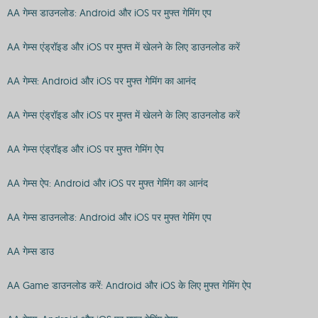
AA गेम्स डाउनलोड: Android और iOS पर मुफ्त गेमिंग एप
AA गेम्स एंड्रॉइड और iOS पर मुफ्त में खेलने के लिए डाउनलोड करें
AA गेम्स: Android और iOS पर मुफ्त गेमिंग का आनंद
AA गेम्स एंड्रॉइड और iOS पर मुफ्त में खेलने के लिए डाउनलोड करें
AA गेम्स एंड्रॉइड और iOS पर मुफ्त गेमिंग ऐप
AA गेम्स ऐप: Android और iOS पर मुफ्त गेमिंग का आनंद
AA गेम्स डाउनलोड: Android और iOS पर मुफ्त गेमिंग एप
AA गेम्स डाउ
AA Game डाउनलोड करें: Android और iOS के लिए मुफ्त गेमिंग ऐप