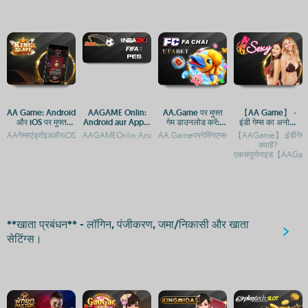
AA Game: Android
AAGAME Onlin:
AA.Game पर मुफ्त
【AA Game】 -
और iOS पर मुफ्त
Android aur Apple
गेम डाउनलोड करें:
इंडी गेम्स का अनोखा
डाउनलोड और एक्सेस
ke liye ek saath
Android और iOS के
अनुभव
AAगेम्सएंड्रॉइडऔरiOSपरमुफ्तमेंडाउनलोडकरेंAAगेम्स:AndroidऔरiOSपरमुफ्तगेमिंगकाआनंदAAगेम्स:
AAGAMEOnlin:AndroidaurApplekeliyeAppaurAPKAAGAMEOnli
AA.Gameपरगेमिंगएप्सऔरAPKडाउनलोडकरें:Andro
【AAGame】:इंडीगेम
गाइड
access kaise
लिए पूरी गाइड
क्याहै?
karein
एकसंपूर्णगाइड【AAGame】
**खाता प्रबंधन** - लॉगिन, पंजीकरण, जमा/निकासी और खाता
सेटिंग्स।