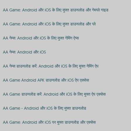
AA Game: Android और iOS के लिए मुफ्त डाउनलोड और गेमप्ले गाइड
AA Game: Android और iOS के लिए मुफ्त डाउनलोड और प्ले
AA गेम्स: Android और iOS के लिए मुफ्त गेमिंग ऐप्स
AA गेम्स: Android और iOS
AA गेम्स डाउनलोड करें: Android और iOS के लिए मुफ्त गेमिंग ऐप
AA Game Android APK डाउनलोड और iOS ऐप एक्सेस
AA Game डाउनलोड करें: Android और iOS के लिए मुफ्त ऐप एक्सेस
AA Game - Android और iOS के लिए मुफ्त डाउनलोड
AA Game: Android और iOS पर मुफ्त डाउनलोड और एक्सेस