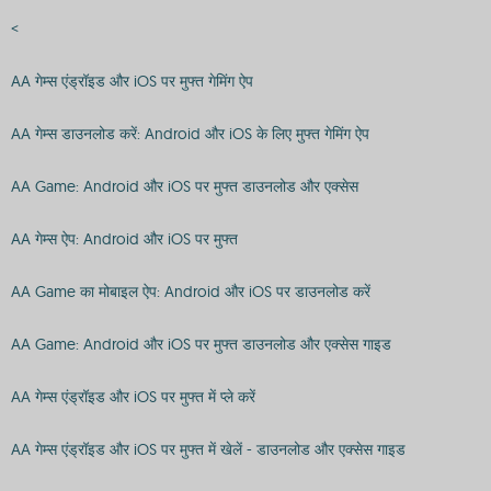
<
AA गेम्स एंड्रॉइड और iOS पर मुफ्त गेमिंग ऐप
AA गेम्स डाउनलोड करें: Android और iOS के लिए मुफ्त गेमिंग ऐप
AA Game: Android और iOS पर मुफ्त डाउनलोड और एक्सेस
AA गेम्स ऐप: Android और iOS पर मुफ्त
AA Game का मोबाइल ऐप: Android और iOS पर डाउनलोड करें
AA Game: Android और iOS पर मुफ्त डाउनलोड और एक्सेस गाइड
AA गेम्स एंड्रॉइड और iOS पर मुफ्त में प्ले करें
AA गेम्स एंड्रॉइड और iOS पर मुफ्त में खेलें - डाउनलोड और एक्सेस गाइड