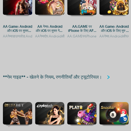
AA Game: Android
AA गेम्स: Android
AA.GAME पर
AA Game: Android
और iOS पर मुफ्त
और iOS पर मुफ्त गेमिंग
iPhone के लिए APK
और iOS के लिए मुफ्त
डाउनलोड और एक्सेस
का आनंद
डाउनलोड और इंस्टॉल
डाउनलोड और गेमप्ले
AAगेम्सडाउनलोड:AndroidऔरiOSपरमुफ्तगेमिंगऐपAAगेम्सडाउनलोडकरें:AndroidऔरiOSपरमुफ्तगेमिंग
AAगेम्सऐप:AndroidऔरiOSपरमुफ्तगेमिंगकाआनंदAAGame:Androidऔरi
AA.GAMEपरiPhoneकेलिएAndroidऐप्सकैसेडा
AAगेम्स:AndroidऔरiOS
गाइड
गाइड
गाइड
**गेम गाइड** - खेलने के नियम, रणनीतियाँ और ट्यूटोरियल।