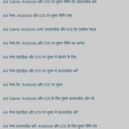
AA Game: Android और iOS पर मुफ्त गेमिंग ऐप डाउनलोड करें
AA गेम्स: Android और iOS पर मुफ्त गेमिंग एप्स
AA Game Android APK डाउनलोड और iOS ऐप एक्सेस गाइड
AA गेम्स ऐप: Android और iOS पर मुफ्त गेमिंग का आनंद
AA गेम्स एंड्रॉइड और iOS पर मुफ्त में खेलने के लिए
AA गेम्स एंड्रॉइड और iOS पर मुफ्त में डाउनलोड करें
AA गेम्स ऐप: Android और iOS पर मुफ्त
AA Game: Android और iOS के लिए मुफ्त डाउनलोड और प्ले
AA गेम्स एंड्रॉइड और iOS पर मुफ्त में डाउनलोड करें
AA गेम्स डाउनलोड करें: Android और iOS के लिए मुफ्त गेमिंग ऐप