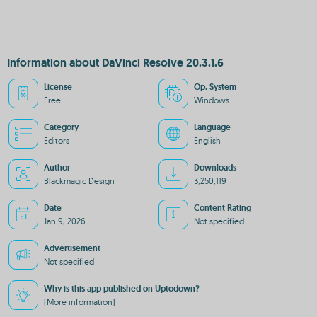
Information about DaVinci Resolve 20.3.1.6
License
Op. System
Free
Windows
Category
Language
Editors
English
Author
Downloads
Blackmagic Design
3,250,119
Date
Content Rating
Jan 9, 2026
Not specified
Advertisement
Not specified
Why is this app published on Uptodown?
(More information)