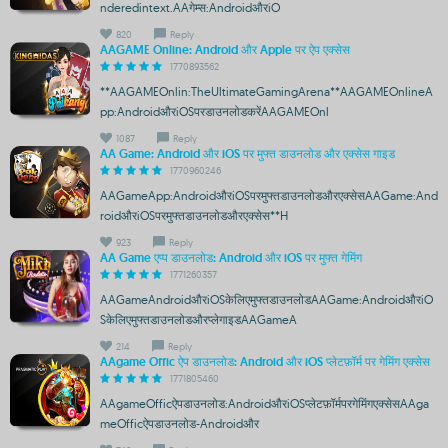
nderedintext.AAगेम्स:AndroidऔरiO
820
Reply
AAGAME Online: Android और Apple पर ऐप एक्सेस
1770893562
**AAGAMEOnlin:TheUltimateGamingArena**AAGAMEOnlineA
pp:AndroidऔरiOSपरडाउनलोडकरेंAAGAMEOnl
1087
Reply
AA Game: Android और iOS पर मुफ्त डाउनलोड और एक्सेस गाइड
1770960246
AAGameApp:AndroidऔरiOSपरमुफ्तडाउनलोडऔरएक्सेसAAGame:And
roidऔरiOSपरमुफ्तडाउनलोडऔरएक्सेस**H
923
Reply
AA Game एप्प डाउनलोड: Android और iOS पर मुफ्त गेमिंग
1771260357
AAGameAndroidऔरiOSकेलिएमुफ्तडाउनलोडAAGame:AndroidऔरiO
Sकेलिएमुफ्तडाउनलोडऔरप्लेगाइडAAGameA
214
Reply
AAgame Offic ऐप डाउनलोड: Android और iOS प्लेटफ़ॉर्म पर गेमिंग एक्सेस
1771805460
AAgameOfficऐपडाउनलोड:AndroidऔरiOSप्लेटफ़ॉर्मपरगेमिंगएक्सेसAAga
meOfficऐपडाउनलोड-Androidऔर