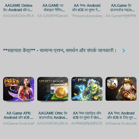
AAGAME Online
AA.GAME पर
AA गेम्स: Android
AA.Game ऐप
ऐप: Android और iOS
मोबाइल गेमिंग:
और iOS पर मुफ्त गेमिंग
डाउनलोड गाइड:
पर डाउनलोड करें
Android और iOS के
एप्स
Android और iOS
AAGAMEOnlinऐप:AndroidऔरAppleपरएक्सेसकरेंAAGAMEOnlinऐपडाउनलोड:AndroidऔरiOSप्ल
AA.GAMEपरGenshinImpactAPKडाउनलोडऔरगेमएक्सेसगाइडAA.GAMEऐ
*Pressanykeytobegin.*AAगेम्सऐप:एंड्रॉइड
AA.Gameपरमुफ्तगेम्स
लिए एक्सेस गाइड
प्लेटफ़ॉर्म पर एक्सेस
**सहायता केंद्र** - सामान्य प्रश्न, समर्थन और संपर्क जानकारी।
AA Game APK:
AAGAME Offic ऐप
AA गेम्स एंड्रॉइड और
AA गेम्स: Android
Android और iOS पर
डाउनलोड: Android
iOS पर मुफ्त में खेलने
और iOS के लिए मुफ्त
डाउनलोड करें
और iOS प्लेटफ़ॉर्म
के लिए डाउनलोड करें
गेमिंग ऐप्स
AAGame:AndroidAPKडाउनलोडऔरiOSएक्सेसगाइडAAGameAPK:AndroidऔरiOSपरडाउनलो
AAGAMEOfficऐप:AndroidऔरiOSपरमुफ्तडाउनलोडAAGAMEOfficऐप
AAगेम्सएंड्रॉइडऔरiOSपरमुफ्तमेंखेलनेकेलिएडाउन
AAGame:AndroidऔरiOS
गाइड