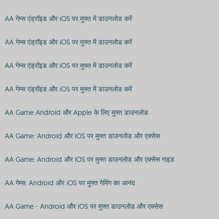
AA गेम्स एंड्रॉइड और iOS पर मुफ्त में डाउनलोड करें
AA गेम्स एंड्रॉइड और iOS पर मुफ्त में डाउनलोड करें
AA गेम्स एंड्रॉइड और iOS पर मुफ्त में डाउनलोड करें
AA गेम्स एंड्रॉइड और iOS पर मुफ्त में डाउनलोड करें
AA Game Android और Apple के लिए मुफ्त डाउनलोड
AA Game: Android और iOS पर मुफ्त डाउनलोड और एक्सेस
AA Game: Android और iOS पर मुफ्त डाउनलोड और एक्सेस गाइड
AA गेम्स: Android और iOS पर मुफ्त गेमिंग का आनंद
AA Game - Android और iOS पर मुफ्त डाउनलोड और एक्सेस