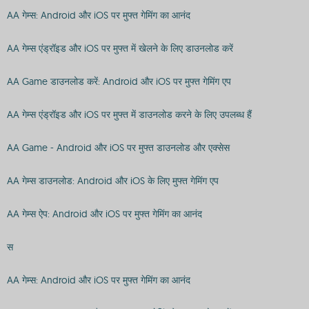
AA गेम्स: Android और iOS पर मुफ्त गेमिंग का आनंद
AA गेम्स एंड्रॉइड और iOS पर मुफ्त में खेलने के लिए डाउनलोड करें
AA Game डाउनलोड करें: Android और iOS पर मुफ्त गेमिंग एप
AA गेम्स एंड्रॉइड और iOS पर मुफ्त में डाउनलोड करने के लिए उपलब्ध हैं
AA Game - Android और iOS पर मुफ्त डाउनलोड और एक्सेस
AA गेम्स डाउनलोड: Android और iOS के लिए मुफ्त गेमिंग एप
AA गेम्स ऐप: Android और iOS पर मुफ्त गेमिंग का आनंद
स
AA गेम्स: Android और iOS पर मुफ्त गेमिंग का आनंद