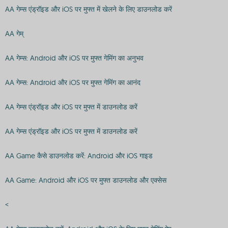
AA गेम्स एंड्रॉइड और iOS पर मुफ्त में खेलने के लिए डाउनलोड करें
AA गेम्
AA गेम्स: Android और iOS पर मुफ्त गेमिंग का अनुभव
AA गेम्स: Android और iOS पर मुफ्त गेमिंग का आनंद
AA गेम्स एंड्रॉइड और iOS पर मुफ्त में डाउनलोड करें
AA गेम्स एंड्रॉइड और iOS पर मुफ्त में डाउनलोड करें
AA Game कैसे डाउनलोड करें: Android और iOS गाइड
AA Game: Android और iOS पर मुफ्त डाउनलोड और एक्सेस
<