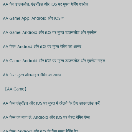
AA गेम डाउनलोड: एंड्रॉइड और iOS पर मुफ्त गेमिंग एक्सेस
AA Game App: Android और iOS प
AA Game: Android और iOS पर मुफ्त डाउनलोड और एक्सेस
AA गेम्स: Android और iOS पर मुफ्त गेमिंग का आनंद
AA Game: Android और iOS पर मुफ्त डाउनलोड और एक्सेस गाइड
AA गेम्स: मुफ्त ऑनलाइन गेमिंग का आनंद
【AA Game】
AA गेम्स एंड्रॉइड और iOS पर मुफ्त में खेलने के लिए डाउनलोड करें
AA गेम्स का मज़ा लें: Android और iOS पर बेस्ट गेमिंग ऐप्स
AA गेम्स: Android और iOS के लिए मुफ्त गेमिंग ऐप