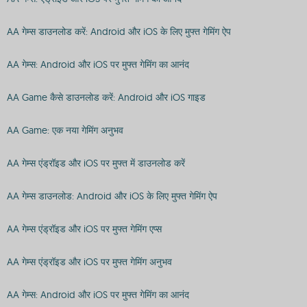
AA गेम्स डाउनलोड करें: Android और iOS के लिए मुफ्त गेमिंग ऐप
AA गेम्स: Android और iOS पर मुफ्त गेमिंग का आनंद
AA Game कैसे डाउनलोड करें: Android और iOS गाइड
AA Game: एक नया गेमिंग अनुभव
AA गेम्स एंड्रॉइड और iOS पर मुफ्त में डाउनलोड करें
AA गेम्स डाउनलोड: Android और iOS के लिए मुफ्त गेमिंग ऐप
AA गेम्स एंड्रॉइड और iOS पर मुफ्त गेमिंग एप्स
AA गेम्स एंड्रॉइड और iOS पर मुफ्त गेमिंग अनुभव
AA गेम्स: Android और iOS पर मुफ्त गेमिंग का आनंद