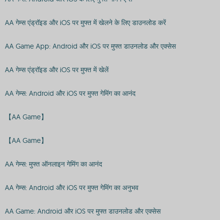
AA गेम्स एंड्रॉइड और iOS पर मुफ्त में खेलने के लिए डाउनलोड करें
AA Game App: Android और iOS पर मुफ्त डाउनलोड और एक्सेस
AA गेम्स एंड्रॉइड और iOS पर मुफ्त में खेलें
AA गेम्स: Android और iOS पर मुफ्त गेमिंग का आनंद
【AA Game】
【AA Game】
AA गेम्स: मुफ्त ऑनलाइन गेमिंग का आनंद
AA गेम्स: Android और iOS पर मुफ्त गेमिंग का अनुभव
AA Game: Android और iOS पर मुफ्त डाउनलोड और एक्सेस