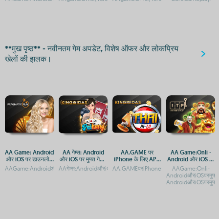
गेमिंग एक्सेस
एक्सेस
एक्सेस गाइड
**मुख पृष्ठ** - नवीनतम गेम अपडेट, विशेष ऑफर और लोकप्रिय
खेलों की झलक।
AA Game: Android
AA गेम्स: Android
AA.GAME पर
AA Game:Onli -
और iOS पर डाउनलोड
और iOS पर मुफ्त गेमिंग
iPhone के लिए APK
Android और iOS पर
और एक्सेस गाइड
का आनंद
डाउनलोड और गेम
मुफ्त गेमिंग एप
AAGame:AndroidऔरiOSपरडाउनलोडऔरएक्सेसगाइडAAGame:AndroidऔरiOSपरडाउनलोडऔरएक्
AAगेम्स:AndroidऔरiOSपरमुफ्तगेमिंगकाआनंदAAGameएप्पडाउनलोड:Andro
AA.GAMEपरiPhoneकेलिएAPKडाउनलोडऔरइंस्
AAGame:Onli-
एक्सेस गाइड
AndroidऔरiOSपरमुफ्त
AndroidऔरiOSपरमुफ्तग