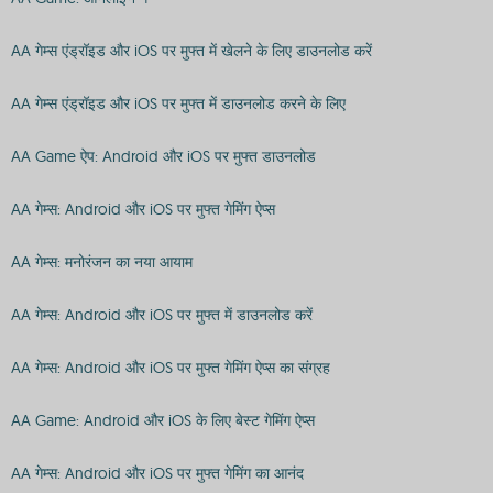
AA गेम्स एंड्रॉइड और iOS पर मुफ्त में खेलने के लिए डाउनलोड करें
AA गेम्स एंड्रॉइड और iOS पर मुफ्त में डाउनलोड करने के लिए
AA Game ऐप: Android और iOS पर मुफ्त डाउनलोड
AA गेम्स: Android और iOS पर मुफ्त गेमिंग ऐप्स
AA गेम्स: मनोरंजन का नया आयाम
AA गेम्स: Android और iOS पर मुफ्त में डाउनलोड करें
AA गेम्स: Android और iOS पर मुफ्त गेमिंग ऐप्स का संग्रह
AA Game: Android और iOS के लिए बेस्ट गेमिंग ऐप्स
AA गेम्स: Android और iOS पर मुफ्त गेमिंग का आनंद