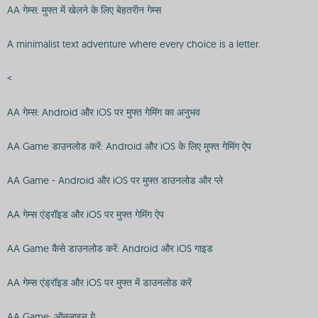
AA गेम्स: मुफ्त में खेलने के लिए बेहतरीन गेम्स
A minimalist text adventure where every choice is a letter.
<
AA गेम्स: Android और iOS पर मुफ्त गेमिंग का अनुभव
AA Game डाउनलोड करें: Android और iOS के लिए मुफ्त गेमिंग ऐप
AA Game - Android और iOS पर मुफ्त डाउनलोड और प्ले
AA गेम्स एंड्रॉइड और iOS पर मुफ्त गेमिंग ऐप
AA Game कैसे डाउनलोड करें: Android और iOS गाइड
AA गेम्स एंड्रॉइड और iOS पर मुफ्त में डाउनलोड करें
AA Game: ऑनलाइन गे