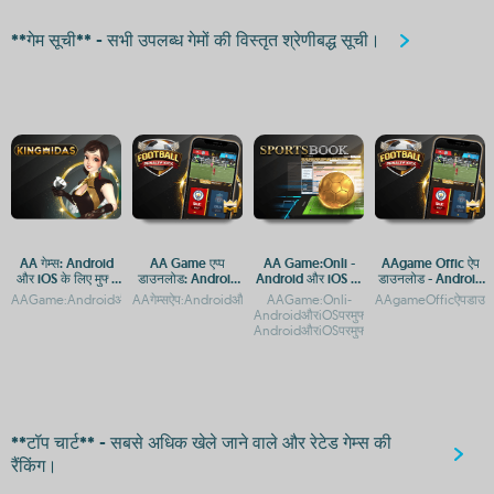
**गेम सूची** - सभी उपलब्ध गेमों की विस्तृत श्रेणीबद्ध सूची।
AA गेम्स: Android
AA Game एप्प
AA Game:Onli -
AAgame Offic ऐप
और iOS के लिए मुफ्त
डाउनलोड: Android
Android और iOS पर
डाउनलोड - Android
गेमिंग ऐप्स
और iOS के लिए मुफ्त
मुफ्त डाउनलोड
और iOS प्लेटफ़ॉर्म पर
AAGame:AndroidऔरiOSपरमुफ्तडाउनलोडऔरएक्सेसगाइडAAGame:AndroidऔरiOSपरमुफ्तडाउ
AAगेम्सऐप:AndroidऔरiOSपरमुफ्तगेमिंगकाआनंदAAगेम्सएंड्रॉइडऔरiOSपरमुफ
AAGame:Onli-
AAgameOfficऐपडाउनलो
गेमिंग प्लेटफॉर्म
एक्सेस
AndroidऔरiOSपरमुफ्तडाउनलोडAAGame:Onl
AndroidऔरiOSपरमुफ्तगेमिंगएप
**टॉप चार्ट** - सबसे अधिक खेले जाने वाले और रेटेड गेम्स की
रैंकिंग।