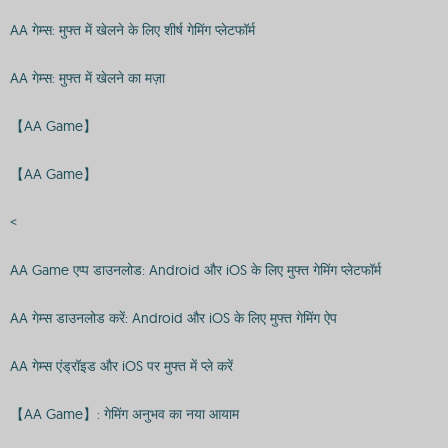
AA गेम्स: मुफ्त में खेलने के लिए शीर्ष गेमिंग प्लेटफॉर्म
AA गेम्स: मुफ्त में खेलने का मज़ा
【AA Game】
【AA Game】
<
AA Game एप्प डाउनलोड: Android और iOS के लिए मुफ्त गेमिंग प्लेटफॉर्म
AA गेम्स डाउनलोड करें: Android और iOS के लिए मुफ्त गेमिंग ऐप
AA गेम्स एंड्रॉइड और iOS पर मुफ्त में प्ले करें
【AA Game】: गेमिंग अनुभव का नया आयाम