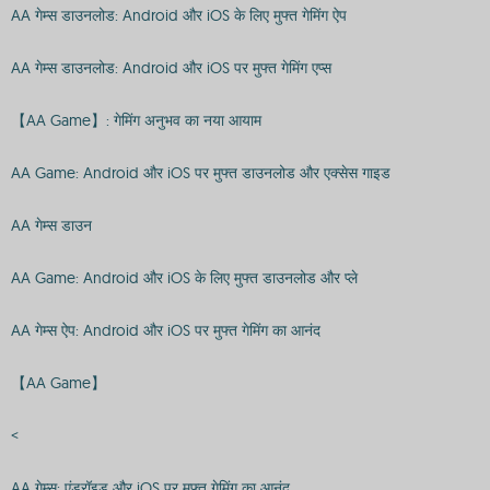
AA गेम्स डाउनलोड: Android और iOS के लिए मुफ्त गेमिंग ऐप
AA गेम्स डाउनलोड: Android और iOS पर मुफ्त गेमिंग एप्स
【AA Game】: गेमिंग अनुभव का नया आयाम
AA Game: Android और iOS पर मुफ्त डाउनलोड और एक्सेस गाइड
AA गेम्स डाउन
AA Game: Android और iOS के लिए मुफ्त डाउनलोड और प्ले
AA गेम्स ऐप: Android और iOS पर मुफ्त गेमिंग का आनंद
【AA Game】
<
AA गेम्स: एंड्रॉइड और iOS पर मुफ्त गेमिंग का आनंद