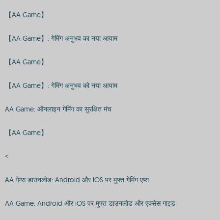
【AA Game】
【AA Game】: गेमिंग अनुभव का नया आयाम
【AA Game】
【AA Game】: गेमिंग अनुभव को नया आयाम
AA Game: ऑनलाइन गेमिंग का सुरक्षित मंच
【AA Game】
<
AA गेम्स डाउनलोड: Android और iOS पर मुफ्त गेमिंग एप्स
AA Game: Android और iOS पर मुफ्त डाउनलोड और एक्सेस गाइड