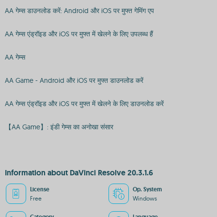
AA गेम्स डाउनलोड करें: Android और iOS पर मुफ्त गेमिंग एप
AA गेम्स एंड्रॉइड और iOS पर मुफ्त में खेलने के लिए उपलब्ध हैं
AA गेम्स
AA Game - Android और iOS पर मुफ्त डाउनलोड करें
AA गेम्स एंड्रॉइड और iOS पर मुफ्त में खेलने के लिए डाउनलोड करें
【AA Game】: इंडी गेम्स का अनोखा संसार
Information about DaVinci Resolve 20.3.1.6
License
Op. System
Free
Windows