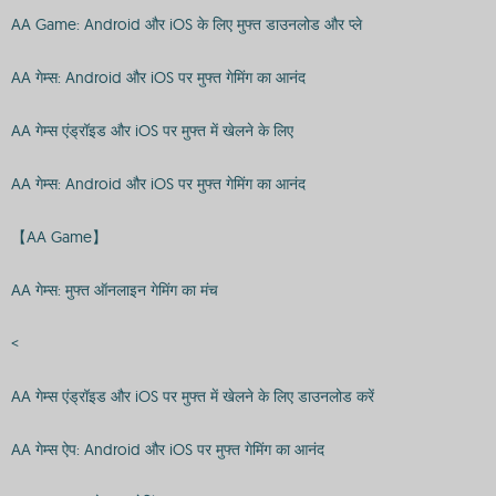
AA Game: Android और iOS के लिए मुफ्त डाउनलोड और प्ले
AA गेम्स: Android और iOS पर मुफ्त गेमिंग का आनंद
AA गेम्स एंड्रॉइड और iOS पर मुफ्त में खेलने के लिए
AA गेम्स: Android और iOS पर मुफ्त गेमिंग का आनंद
【AA Game】
AA गेम्स: मुफ्त ऑनलाइन गेमिंग का मंच
<
AA गेम्स एंड्रॉइड और iOS पर मुफ्त में खेलने के लिए डाउनलोड करें
AA गेम्स ऐप: Android और iOS पर मुफ्त गेमिंग का आनंद