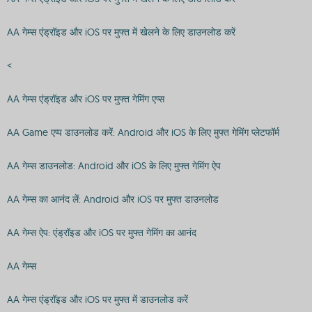
AA गेम्स एंड्रॉइड और iOS पर मुफ्त में खेलने के लिए डाउनलोड करें
<
AA गेम्स एंड्रॉइड और iOS पर मुफ्त गेमिंग एप्स
AA Game एप्प डाउनलोड करें: Android और iOS के लिए मुफ्त गेमिंग प्लेटफॉर्म
AA गेम्स डाउनलोड: Android और iOS के लिए मुफ्त गेमिंग ऐप
AA गेम्स का आनंद लें: Android और iOS पर मुफ्त डाउनलोड
AA गेम्स ऐप: एंड्रॉइड और iOS पर मुफ्त गेमिंग का आनंद
AA गेम्स
AA गेम्स एंड्रॉइड और iOS पर मुफ्त में डाउनलोड करें