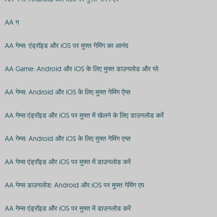
AA ग
AA गेम्स: एंड्रॉइड और iOS पर मुफ्त गेमिंग का आनंद
AA Game: Android और iOS के लिए मुफ्त डाउनलोड और प्ले
AA गेम्स: Android और iOS के लिए मुफ्त गेमिंग ऐप्स
AA गेम्स एंड्रॉइड और iOS पर मुफ्त में खेलने के लिए डाउनलोड करें
AA गेम्स: Android और iOS के लिए मुफ्त गेमिंग एप्स
AA गेम्स एंड्रॉइड और iOS पर मुफ्त में डाउनलोड करें
AA गेम्स डाउनलोड: Android और iOS पर मुफ्त गेमिंग एप
AA गेम्स एंड्रॉइड और iOS पर मुफ्त में डाउनलोड करें