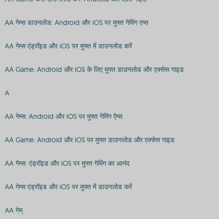
AA गेम्स डाउनलोड: Android और iOS पर मुफ्त गेमिंग एप्स
AA गेम्स एंड्रॉइड और iOS पर मुफ्त में डाउनलोड करें
AA Game: Android और iOS के लिए मुफ्त डाउनलोड और एक्सेस गाइड
A
AA गेम्स: Android और iOS पर मुफ्त गेमिंग ऐप्स
AA Game: Android और iOS पर मुफ्त डाउनलोड और एक्सेस गाइड
AA गेम्स: एंड्रॉइड और iOS पर मुफ्त गेमिंग का आनंद
AA गेम्स एंड्रॉइड और iOS पर मुफ्त में डाउनलोड करें
AA गेम्