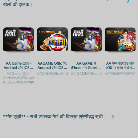
खेलों की झलक।
AA Game:Onli -
AAGAME Offic ऐप:
AA.GAME से
AA गेम्स एंड्रॉइड और
Android और iOS पर
Android और iOS पर
iPhone पर Genshin
iOS पर मुफ्त में खेलने
मुफ्त गेमिंग ऐप
मुफ्त डाउनलोड
Impact डाउनलोड
के लिए डाउनलोड करें
AAGame:Onli-
AAGAMEOffic:AndroidऔरiOSकेलिएऐपडाउनलोडकरेंAAGAMEOfficऐपडा
AA.GAMEसेiPhoneपरGenshinImpactAPKडाउन
AAगेम्सडाउनलोडकरें:
करने का तरीका
AndroidऔरiOSपरमुफ्तडाउनलोडAAGame:Onli-
AndroidऔरiOSपरमुफ्तगेमिंगऐपAAGame:Onli
**गेम सूची** - सभी उपलब्ध गेमों की विस्तृत श्रेणीबद्ध सूची।