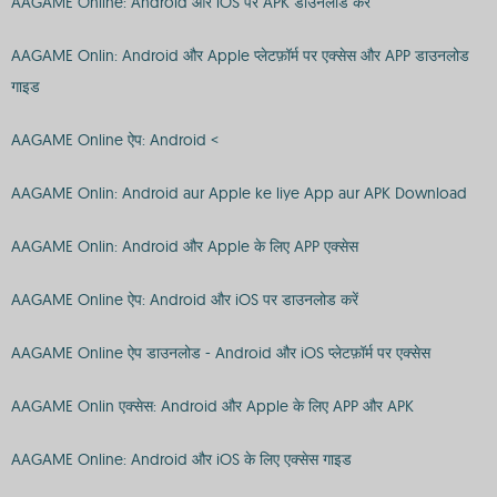
AAGAME Online: Android और iOS पर APK डाउनलोड करें
AAGAME Onlin: Android और Apple प्लेटफ़ॉर्म पर एक्सेस और APP डाउनलोड
गाइड
AAGAME Online ऐप: Android
<
AAGAME Onlin: Android aur Apple ke liye App aur APK Download
AAGAME Onlin: Android और Apple के लिए APP एक्सेस
AAGAME Online ऐप: Android और iOS पर डाउनलोड करें
AAGAME Online ऐप डाउनलोड - Android और iOS प्लेटफ़ॉर्म पर एक्सेस
AAGAME Onlin एक्सेस: Android और Apple के लिए APP और APK
AAGAME Online: Android और iOS के लिए एक्सेस गाइड