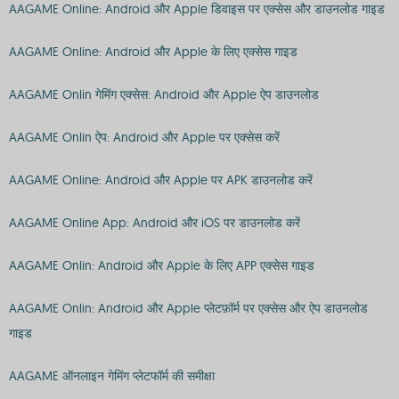
AAGAME Online: Android और Apple डिवाइस पर एक्सेस और डाउनलोड गाइड
AAGAME Online: Android और Apple के लिए एक्सेस गाइड
AAGAME Onlin गेमिंग एक्सेस: Android और Apple ऐप डाउनलोड
AAGAME Onlin ऐप: Android और Apple पर एक्सेस करें
AAGAME Online: Android और Apple पर APK डाउनलोड करें
AAGAME Online App: Android और iOS पर डाउनलोड करें
AAGAME Onlin: Android और Apple के लिए APP एक्सेस गाइड
AAGAME Onlin: Android और Apple प्लेटफ़ॉर्म पर एक्सेस और ऐप डाउनलोड
गाइड
AAGAME ऑनलाइन गेमिंग प्लेटफॉर्म की समीक्षा