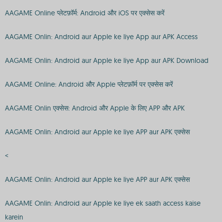
AAGAME Online प्लेटफ़ॉर्म: Android और iOS पर एक्सेस करें
AAGAME Onlin: Android aur Apple ke liye App aur APK Access
AAGAME Onlin: Android aur Apple ke liye App aur APK Download
AAGAME Online: Android और Apple प्लेटफ़ॉर्म पर एक्सेस करें
AAGAME Onlin एक्सेस: Android और Apple के लिए APP और APK
AAGAME Onlin: Android aur Apple ke liye APP aur APK एक्सेस
<
AAGAME Onlin: Android aur Apple ke liye APP aur APK एक्सेस
AAGAME Onlin: Android aur Apple ke liye ek saath access kaise
karein