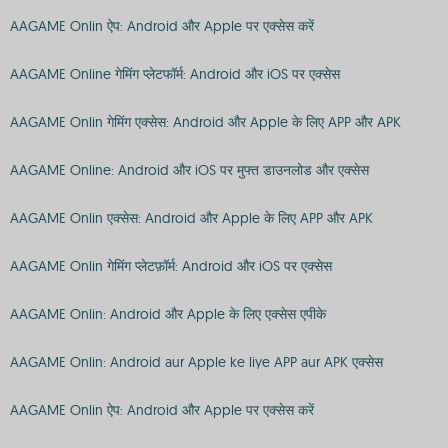
AAGAME Onlin ऐप: Android और Apple पर एक्सेस करें
AAGAME Online गेमिंग प्लेटफॉर्म: Android और iOS पर एक्सेस
AAGAME Onlin गेमिंग एक्सेस: Android और Apple के लिए APP और APK
AAGAME Online: Android और iOS पर मुफ्त डाउनलोड और एक्सेस
AAGAME Onlin एक्सेस: Android और Apple के लिए APP और APK
AAGAME Onlin गेमिंग प्लेटफ़ॉर्म: Android और iOS पर एक्सेस
AAGAME Onlin: Android और Apple के लिए एक्सेस एपीके
AAGAME Onlin: Android aur Apple ke liye APP aur APK एक्सेस
AAGAME Onlin ऐप: Android और Apple पर एक्सेस करें