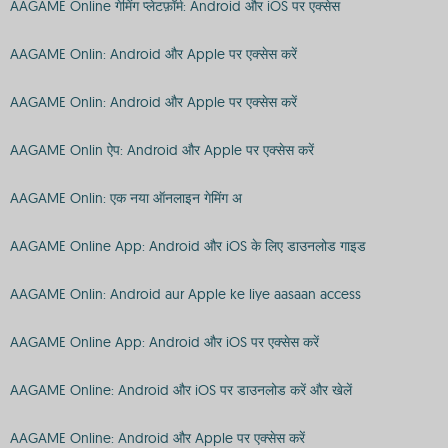
AAGAME Online गेमिंग प्लेटफ़ॉर्म: Android और iOS पर एक्सेस
AAGAME Onlin: Android और Apple पर एक्सेस करें
AAGAME Onlin: Android और Apple पर एक्सेस करें
AAGAME Onlin ऐप: Android और Apple पर एक्सेस करें
AAGAME Onlin: एक नया ऑनलाइन गेमिंग अ
AAGAME Online App: Android और iOS के लिए डाउनलोड गाइड
AAGAME Onlin: Android aur Apple ke liye aasaan access
AAGAME Online App: Android और iOS पर एक्सेस करें
AAGAME Online: Android और iOS पर डाउनलोड करें और खेलें
AAGAME Online: Android और Apple पर एक्सेस करें