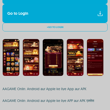
Go to Login
>GO TO LOGIN
AAGAME Onlin: Android aur Apple ke liye App aur APK
AAGAME Onlin: Android aur Apple ke liye APP aur APK एक्सेस