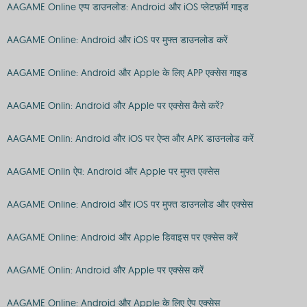
AAGAME Online एप्प डाउनलोड: Android और iOS प्लेटफ़ॉर्म गाइड
AAGAME Online: Android और iOS पर मुफ्त डाउनलोड करें
AAGAME Online: Android और Apple के लिए APP एक्सेस गाइड
AAGAME Onlin: Android और Apple पर एक्सेस कैसे करें?
AAGAME Onlin: Android और iOS पर ऐप्स और APK डाउनलोड करें
AAGAME Onlin ऐप: Android और Apple पर मुफ्त एक्सेस
AAGAME Online: Android और iOS पर मुफ्त डाउनलोड और एक्सेस
AAGAME Online: Android और Apple डिवाइस पर एक्सेस करें
AAGAME Onlin: Android और Apple पर एक्सेस करें
AAGAME Online: Android और Apple के लिए ऐप एक्सेस