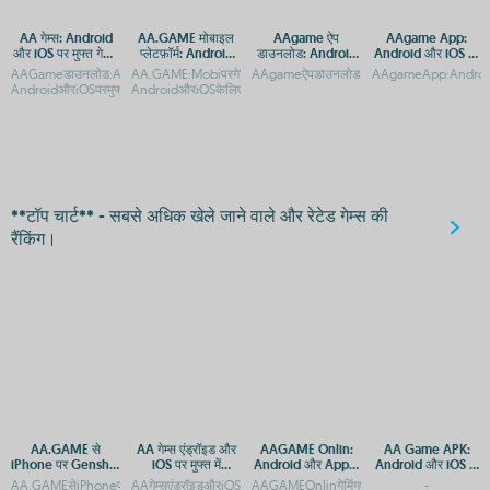
AA गेम्स: Android
AA.GAME मोबाइल
AAgame ऐप
AAgame App:
और iOS पर मुफ्त गेमिंग
प्लेटफ़ॉर्म: Android
डाउनलोड: Android
Android और iOS पर
का आनंद
और iOS पर गेम एक्सेस
और iOS प्लेटफ़ॉर्म पर
मुफ्त गेम डाउनलोड करें
AAGameडाउनलोड:AndroidऔरiOSकेलिएमुफ्तगेमिंगएपAAGame-
AA.GAME:Mobiपरगेमिंगएक्सेस-
AAgameऐपडाउनलोड:AndroidऔरiOSप्लेटफ़ॉर्म
AAgameApp:Androidऔर
गेमिंग एक्सेस
AndroidऔरiOSपरमुफ्तडाउनलोडऔरएक्सेसAAग
AndroidऔरiOSकेलिएऐपAA.GAMEमोबाइलप्लेटफ़ॉर्म:AndroidऔरiOSपरग
**टॉप चार्ट** - सबसे अधिक खेले जाने वाले और रेटेड गेम्स की
रैंकिंग।
AA.GAME से
AA गेम्स एंड्रॉइड और
AAGAME Onlin:
AA Game APK:
iPhone पर Genshin
iOS पर मुफ्त में
Android और Apple
Android और iOS के
Impact APK
डाउनलोड करने के लिए
प्लेटफ़ॉर्म पर एक्सेस करें
लिए डाउनलोड गाइड
AA.GAMEसेiPhoneपरGenshinImpactडाउनलोडऔरप्लेकरेंAA.GAMEसेiPhoneपरGenshinI
AAगेम्सएंड्रॉइडऔरiOSपरमुफ्तगेमिंगएप्सAAगेम्सएंड्रॉइडऔरiOSपरमुफ्तमेंखेल
AAGAMEOnlinगेमिंगएक्सेस:AndroidऔरiOSक
-