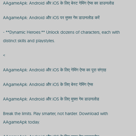
AAgameApk: Android और iOS के लिए बेस्ट गेमिंग ऐप्स का डाउनलोड
AAgameApk: Android और iOS पर मुफ्त गेम डाउनलोड करें
- **Dynamic Heroes:** Unlock dozens of characters, each with
distinct skills and playstyles.
<
AAgameApk: Android और iOS के लिए गेमिंग ऐप्स का पूरा संग्रह
AAgameApk: Android और iOS के लिए बेस्ट गेमिंग ऐप्स
AAgameApk: Android और iOS के लिए मुफ्त गेम डाउनलोड
Break the limits. Play smarter, not harder. Download with
AAgameApk today.