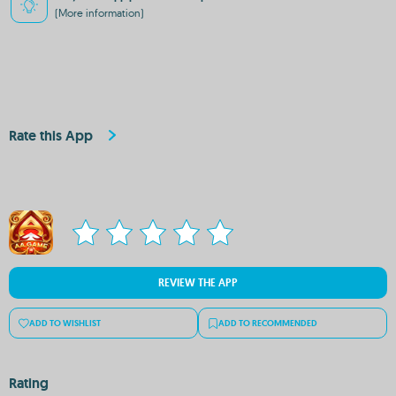
(More information)
Rate this App
REVIEW THE APP
ADD TO WISHLIST
ADD TO RECOMMENDED
Rating