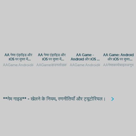
AA गेम्स एंड्रॉइड और
AA गेम्स एंड्रॉइड और
AA Game -
AA Game: Android
iOS पर मुफ्त में
iOS पर मुफ्त में
Android और iOS के
और iOS पर मुफ्त
डाउनलोड करें
डाउनलोड करें
लिए मुफ्त डाउनलोड
डाउनलोड और एक्सेस
AAGame:AndroidऔरiOSकेलिएमुफ्तडाउनलोडऔरगेमप्लेगाइडAAGame:AndroidऔरiOSपरमुफ्त
AAGameडाउनलोडकरें:AndroidऔरiOSकेलिएमुफ्तगेमिंगऐपAAGameकैस
AAGame:AndroidऔरiOSपरमुफ्तडाउनलोडऔरए
AAगेम्सकामोबाइलअनुभव
और एक्सेस
**गेम गाइड** - खेलने के नियम, रणनीतियाँ और ट्यूटोरियल।