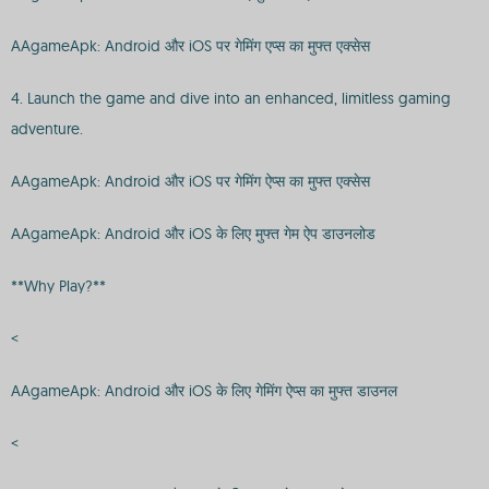
AAgameApk: Android और iOS पर गेमिंग एप्स का मुफ्त एक्सेस
4. Launch the game and dive into an enhanced, limitless gaming
adventure.
AAgameApk: Android और iOS पर गेमिंग ऐप्स का मुफ्त एक्सेस
AAgameApk: Android और iOS के लिए मुफ्त गेम ऐप डाउनलोड
**Why Play?**
<
AAgameApk: Android और iOS के लिए गेमिंग ऐप्स का मुफ्त डाउनल
<