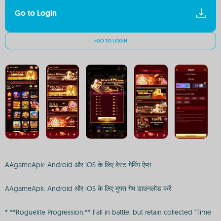
Go to Login
>GO TO LOGIN
AAgameApk: Android और iOS के लिए बेस्ट गेमिंग ऐप्स
AAgameApk: Android और iOS के लिए मुफ्त गेम डाउनलोड करें
* **Roguelite Progression:** Fall in battle, but retain collected "Time