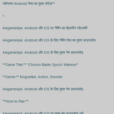
नवीनतम Android गेम्स का मुफ्त पोर्टल**
<
AAgameApk: Android और iOS पर गेमिंग का बेहतरीन प्लेटफॉर्म
AAgameApk: Android और iOS के लिए गेमिंग ऐप्स का मुफ्त डाउनलोड
AAgameApk: Android और iOS के लिए मुफ्त गेम डाउनलोड
**Game Title:** *Chrono Blade: Epoch Warriors*
**Genre:** Roguelike, Action, Shooter
AAgameApk: Android और iOS के लिए मुफ्त गेम डाउनलोड
**How to Play:**
AAgameApk: Android और iOS पर मुफ्त गेम डाउनलोड करें