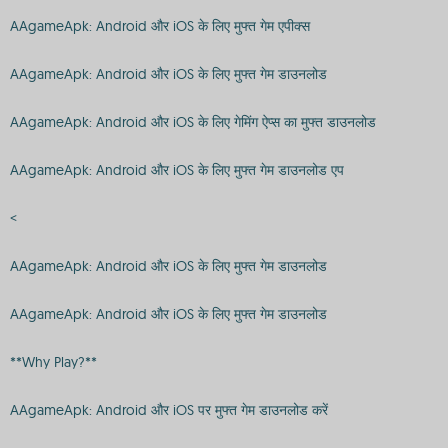
AAgameApk: Android और iOS के लिए मुफ्त गेम एपीक्स
AAgameApk: Android और iOS के लिए मुफ्त गेम डाउनलोड
AAgameApk: Android और iOS के लिए गेमिंग ऐप्स का मुफ्त डाउनलोड
AAgameApk: Android और iOS के लिए मुफ्त गेम डाउनलोड एप
<
AAgameApk: Android और iOS के लिए मुफ्त गेम डाउनलोड
AAgameApk: Android और iOS के लिए मुफ्त गेम डाउनलोड
**Why Play?**
AAgameApk: Android और iOS पर मुफ्त गेम डाउनलोड करें