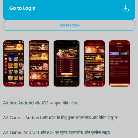
Go to Login
>GO TO LOGIN
AA गेम्स: Android और iOS पर मुफ्त गेमिंग ऐप्स
AA Game - Android और iOS के लिए मुफ्त डाउनलोड और गेमिंग अनुभव
AA Game: Android और iOS पर मुफ्त डाउनलोड और एक्सेस गाइड