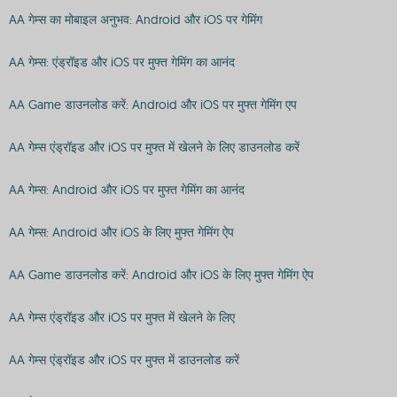
AA गेम्स का मोबाइल अनुभव: Android और iOS पर गेमिंग
AA गेम्स: एंड्रॉइड और iOS पर मुफ्त गेमिंग का आनंद
AA Game डाउनलोड करें: Android और iOS पर मुफ्त गेमिंग एप
AA गेम्स एंड्रॉइड और iOS पर मुफ्त में खेलने के लिए डाउनलोड करें
AA गेम्स: Android और iOS पर मुफ्त गेमिंग का आनंद
AA गेम्स: Android और iOS के लिए मुफ्त गेमिंग ऐप
AA Game डाउनलोड करें: Android और iOS के लिए मुफ्त गेमिंग ऐप
AA गेम्स एंड्रॉइड और iOS पर मुफ्त में खेलने के लिए
AA गेम्स एंड्रॉइड और iOS पर मुफ्त में डाउनलोड करें