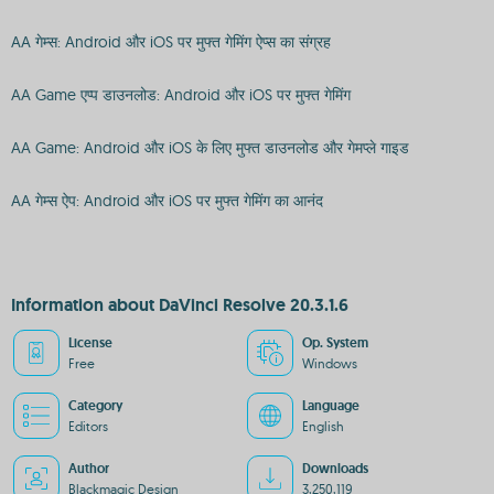
AA गेम्स: Android और iOS पर मुफ्त गेमिंग ऐप्स का संग्रह
AA Game एप्प डाउनलोड: Android और iOS पर मुफ्त गेमिंग
AA Game: Android और iOS के लिए मुफ्त डाउनलोड और गेमप्ले गाइड
AA गेम्स ऐप: Android और iOS पर मुफ्त गेमिंग का आनंद
Information about DaVinci Resolve 20.3.1.6
License
Op. System
Free
Windows
Category
Language
Editors
English
Author
Downloads
Blackmagic Design
3,250,119