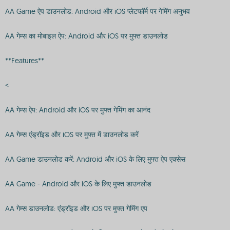
AA Game ऐप डाउनलोड: Android और iOS प्लेटफॉर्म पर गेमिंग अनुभव
AA गेम्स का मोबाइल ऐप: Android और iOS पर मुफ्त डाउनलोड
**Features**
<
AA गेम्स ऐप: Android और iOS पर मुफ्त गेमिंग का आनंद
AA गेम्स एंड्रॉइड और iOS पर मुफ्त में डाउनलोड करें
AA Game डाउनलोड करें: Android और iOS के लिए मुफ्त ऐप एक्सेस
AA Game - Android और iOS के लिए मुफ्त डाउनलोड
AA गेम्स डाउनलोड: एंड्रॉइड और iOS पर मुफ्त गेमिंग एप