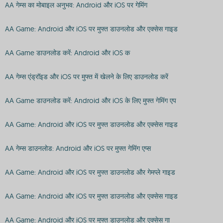
AA गेम्स का मोबाइल अनुभव: Android और iOS पर गेमिंग
AA Game: Android और iOS पर मुफ्त डाउनलोड और एक्सेस गाइड
AA Game डाउनलोड करें: Android और iOS क
AA गेम्स एंड्रॉइड और iOS पर मुफ्त में खेलने के लिए डाउनलोड करें
AA Game डाउनलोड करें: Android और iOS के लिए मुफ्त गेमिंग एप
AA Game: Android और iOS पर मुफ्त डाउनलोड और एक्सेस गाइड
AA गेम्स डाउनलोड: Android और iOS पर मुफ्त गेमिंग एप्स
AA Game: Android और iOS पर मुफ्त डाउनलोड और गेमप्ले गाइड
AA Game: Android और iOS पर मुफ्त डाउनलोड और एक्सेस गाइड
AA Game: Android और iOS पर मुफ्त डाउनलोड और एक्सेस गा