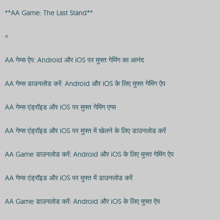
**AA Game: The Last Stand**
<
AA गेम्स ऐप: Android और iOS पर मुफ्त गेमिंग का आनंद
AA गेम्स डाउनलोड करें: Android और iOS के लिए मुफ्त गेमिंग ऐप
AA गेम्स एंड्रॉइड और iOS पर मुफ्त गेमिंग एप्स
AA गेम्स एंड्रॉइड और iOS पर मुफ्त में खेलने के लिए डाउनलोड करें
AA Game डाउनलोड करें: Android और iOS के लिए मुफ्त गेमिंग ऐप
AA गेम्स एंड्रॉइड और iOS पर मुफ्त में डाउनलोड करें
AA Game डाउनलोड करें: Android और iOS के लिए मुफ्त ऐप