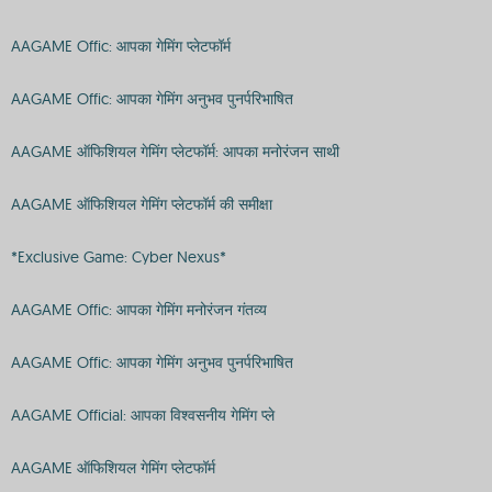
AAGAME Offic: आपका गेमिंग प्लेटफॉर्म
AAGAME Offic: आपका गेमिंग अनुभव पुनर्परिभाषित
AAGAME ऑफिशियल गेमिंग प्लेटफॉर्म: आपका मनोरंजन साथी
AAGAME ऑफिशियल गेमिंग प्लेटफॉर्म की समीक्षा
*Exclusive Game: Cyber Nexus*
AAGAME Offic: आपका गेमिंग मनोरंजन गंतव्य
AAGAME Offic: आपका गेमिंग अनुभव पुनर्परिभाषित
AAGAME Official: आपका विश्वसनीय गेमिंग प्ले
AAGAME ऑफिशियल गेमिंग प्लेटफॉर्म