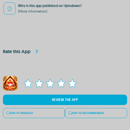
Why is this app published on Uptodown?
(More information)
Rate this App
REVIEW THE APP
ADD TO WISHLIST
ADD TO RECOMMENDED