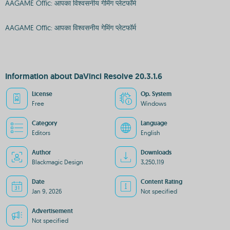
AAGAME Offic: आपका विश्वसनीय गेमिंग प्लेटफॉर्म
AAGAME Offic: आपका विश्वसनीय गेमिंग प्लेटफॉर्म
Information about DaVinci Resolve 20.3.1.6
License
Op. System
Free
Windows
Category
Language
Editors
English
Author
Downloads
Blackmagic Design
3,250,119
Date
Content Rating
Jan 9, 2026
Not specified
Advertisement
Not specified