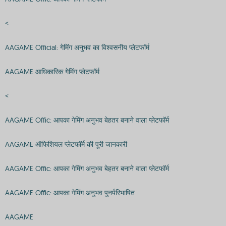
<
AAGAME Official: गेमिंग अनुभव का विश्वसनीय प्लेटफॉर्म
AAGAME आधिकारिक गेमिंग प्लेटफॉर्म
<
AAGAME Offic: आपका गेमिंग अनुभव बेहतर बनाने वाला प्लेटफॉर्म
AAGAME ऑफिशियल प्लेटफॉर्म की पूरी जानकारी
AAGAME Offic: आपका गेमिंग अनुभव बेहतर बनाने वाला प्लेटफॉर्म
AAGAME Offic: आपका गेमिंग अनुभव पुनर्परिभाषित
AAGAME