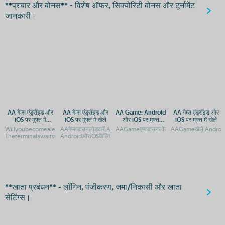
**प्रचार और बोनस** - विशेष ऑफर, सिक्योरिटी बोनस और टूर्नामेंट
जानकारी।
AA गेम्स एंड्रॉइड और
AA गेम्स एंड्रॉइड और
AA Game: Android
AA गेम्स एंड्रॉइड और
iOS पर मुफ्त में
iOS पर मुफ्त में खेलें
और iOS पर मुफ्त
iOS पर मुफ्त में खेलें
डाउनलोड करें
डाउनलोड और एक्सेस
Willyoubecomealegend[@],aghost[X],orsomethingelseentirely?
AAगेम्सडाउनलोडकरें:AndroidऔरiOSपरमुफ्तगेमिंगएप्सAAगेम्सएप्पडाउनलोडक
AAGameएप्पडाउनलोड:AndroidऔरiOSकेलिएमुफ्त
AAGameखेलें:Android
Theterminalawaitsyourcommand.A
AndroidऔरiOSकेलिए
**खाता प्रबंधन** - लॉगिन, पंजीकरण, जमा/निकासी और खाता
सेटिंग्स।