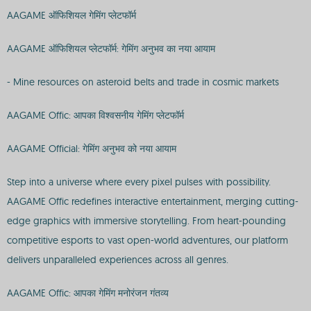
AAGAME ऑफिशियल गेमिंग प्लेटफॉर्म
AAGAME ऑफिशियल प्लेटफॉर्म: गेमिंग अनुभव का नया आयाम
- Mine resources on asteroid belts and trade in cosmic markets
AAGAME Offic: आपका विश्वसनीय गेमिंग प्लेटफॉर्म
AAGAME Official: गेमिंग अनुभव को नया आयाम
Step into a universe where every pixel pulses with possibility.
AAGAME Offic redefines interactive entertainment, merging cutting-
edge graphics with immersive storytelling. From heart-pounding
competitive esports to vast open-world adventures, our platform
delivers unparalleled experiences across all genres.
AAGAME Offic: आपका गेमिंग मनोरंजन गंतव्य