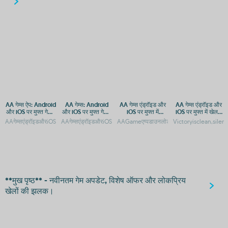
AA गेम्स ऐप: Android
AA गेम्स: Android
AA गेम्स एंड्रॉइड और
AA गेम्स एंड्रॉइड और
और iOS पर मुफ्त गेमिंग
और iOS पर मुफ्त गेमिंग
iOS पर मुफ्त में
iOS पर मुफ्त में खेलने
का आनंद
का आनंद
डाउनलोड करने के लिए
के लिए डाउनलोड करें
AAगेम्सएंड्रॉइडऔरiOSपरमुफ्तगेमिंगऐपAAगेम्सएंड्रॉइडऔरiOSपरमुफ्तमेंडाउनलोडकरें
AAगेम्सएंड्रॉइडऔरiOSपरमुफ्तमेंखेलनेकेलिएडाउनलोडकरेंAAगेम्स:Android
AAGameएप्पडाउनलोड:AndroidऔरiOSपरमुफ्तग
Victoryisclean,silen
उपलब्ध हैं
**मुख पृष्ठ** - नवीनतम गेम अपडेट, विशेष ऑफर और लोकप्रिय
खेलों की झलक।