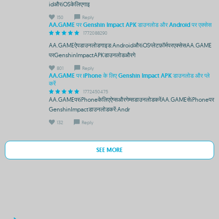
idऔरiOSकेलिएगाइ
150
Reply
AA.GAME पर Genshin Impact APK डाउनलोड और Android पर एक्सेस
1772088290
AA.GAMEऐपडाउनलोडगाइड:AndroidऔरiOSप्लेटफ़ॉर्मपरएक्सेसAA.GAME
परGenshinImpactAPKडाउनलोडऔरगे
801
Reply
AA.GAME पर iPhone के लिए Genshin Impact APK डाउनलोड और प्ले
करें
1772450475
AA.GAMEपरiPhoneकेलिएऐप्सऔरगेम्सडाउनलोडकरेंAA.GAMEसेiPhoneपर
GenshinImpactडाउनलोडकरें:Andr
132
Reply
SEE MORE