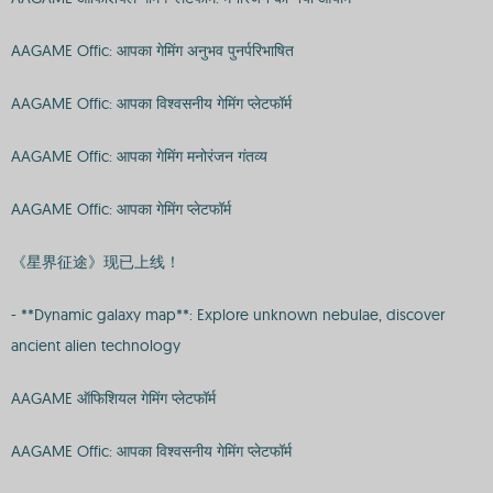
AAGAME Offic: आपका गेमिंग अनुभव पुनर्परिभाषित
AAGAME Offic: आपका विश्वसनीय गेमिंग प्लेटफॉर्म
AAGAME Offic: आपका गेमिंग मनोरंजन गंतव्य
AAGAME Offic: आपका गेमिंग प्लेटफॉर्म
《星界征途》现已上线！
- **Dynamic galaxy map**: Explore unknown nebulae, discover
ancient alien technology
AAGAME ऑफिशियल गेमिंग प्लेटफॉर्म
AAGAME Offic: आपका विश्वसनीय गेमिंग प्लेटफॉर्म