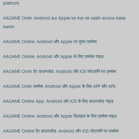
platform
AAGAME Onlin: Android aur Apple ke liye ek saath access kaise
karein
AAGAME Online: Android और Apple पर मुफ्त एक्सेस
AAGAME Online: Android और Apple के लिए एक्सेस गाइड
AAGAME Onlin ऐप डाउनलोड: Android और iOS प्लेटफ़ॉर्म पर एक्सेस
AAGAME Onlin एक्सेस: Android और Apple के लिए APP और APK
AAGAME Online App: Android और iOS के लिए डाउनलोड गाइड
AAGAME Online: Android और Apple डिवाइस के लिए एक्सेस गाइड
AAGAME Online ऐप डाउनलोड: Android और iOS प्लेटफॉर्म पर एक्सेस