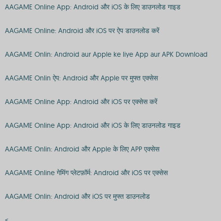
AAGAME Online App: Android और iOS के लिए डाउनलोड गाइड
AAGAME Online: Android और iOS पर ऐप डाउनलोड करें
AAGAME Onlin: Android aur Apple ke liye App aur APK Download
AAGAME Onlin ऐप: Android और Apple पर मुफ्त एक्सेस
AAGAME Online App: Android और iOS पर एक्सेस करें
AAGAME Online App: Android और iOS के लिए डाउनलोड गाइड
AAGAME Onlin: Android और Apple के लिए APP एक्सेस
AAGAME Online गेमिंग प्लेटफ़ॉर्म: Android और iOS पर एक्सेस
AAGAME Onlin: Android और iOS पर मुफ्त डाउनलोड
<