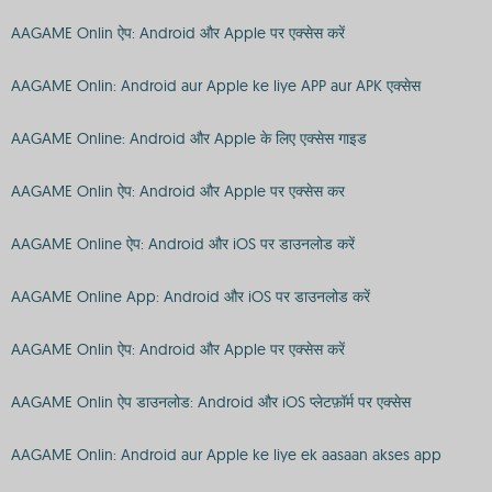
AAGAME Onlin ऐप: Android और Apple पर एक्सेस करें
AAGAME Onlin: Android aur Apple ke liye APP aur APK एक्सेस
AAGAME Online: Android और Apple के लिए एक्सेस गाइड
AAGAME Onlin ऐप: Android और Apple पर एक्सेस कर
AAGAME Online ऐप: Android और iOS पर डाउनलोड करें
AAGAME Online App: Android और iOS पर डाउनलोड करें
AAGAME Onlin ऐप: Android और Apple पर एक्सेस करें
AAGAME Onlin ऐप डाउनलोड: Android और iOS प्लेटफ़ॉर्म पर एक्सेस
AAGAME Onlin: Android aur Apple ke liye ek aasaan akses app