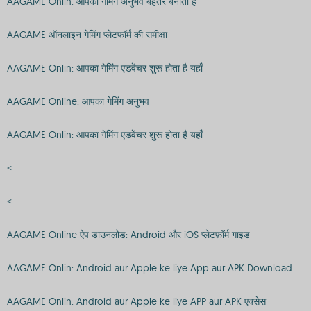
AAGAME Onlin: आपका गेमिंग अनुभव बेहतर बनाता है
AAGAME ऑनलाइन गेमिंग प्लेटफॉर्म की समीक्षा
AAGAME Onlin: आपका गेमिंग एडवेंचर शुरू होता है यहाँ
AAGAME Online: आपका गेमिंग अनुभव
AAGAME Onlin: आपका गेमिंग एडवेंचर शुरू होता है यहाँ
<
<
AAGAME Online ऐप डाउनलोड: Android और iOS प्लेटफ़ॉर्म गाइड
AAGAME Onlin: Android aur Apple ke liye App aur APK Download
AAGAME Onlin: Android aur Apple ke liye APP aur APK एक्सेस