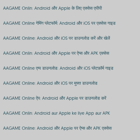
AAGAME Onlin: Android और Apple के लिए एक्सेस एपीपी
AAGAME Online गेमिंग प्लेटफॉर्म: Android और iOS पर एक्सेस गाइड
AAGAME Online: Android और iOS पर डाउनलोड करें और खेलें
AAGAME Onlin: Android और Apple पर ऐप्स और APK एक्सेस
AAGAME Online एप्प डाउनलोड: Android और iOS प्लेटफ़ॉर्म गाइड
AAGAME Online: Android और iOS पर मुफ्त डाउनलोड
AAGAME Online ऐप: Android और Apple पर डाउनलोड करें
AAGAME Onlin: Android aur Apple ke liye App aur APK
AAGAME Online: Android और Apple पर ऐप्स और APK एक्सेस