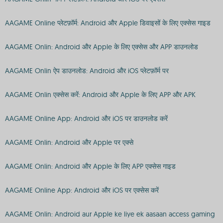
AAGAME Online प्लेटफ़ॉर्म: Android और Apple डिवाइसों के लिए एक्सेस गाइड
AAGAME Onlin: Android और Apple के लिए एक्सेस और APP डाउनलोड
AAGAME Onlin ऐप डाउनलोड: Android और iOS प्लेटफ़ॉर्म पर
AAGAME Onlin एक्सेस करें: Android और Apple के लिए APP और APK
AAGAME Online App: Android और iOS पर डाउनलोड करें
AAGAME Onlin: Android और Apple पर एक्से
AAGAME Onlin: Android और Apple के लिए APP एक्सेस गाइड
AAGAME Online App: Android और iOS पर एक्सेस करें
AAGAME Onlin: Android aur Apple ke liye ek aasaan access gaming