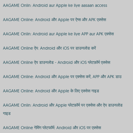
AAGAME Onlin: Android aur Apple ke liye aasaan access
AAGAME Online: Android और Apple पर ऐप्स और APK एक्सेस
AAGAME Onlin: Android aur Apple ke liye APP aur APK एक्सेस
AAGAME Online ऐप: Android और iOS पर डाउनलोड करें
AAGAME Online ऐप डाउनलोड - Android और iOS प्लेटफ़ॉर्म एक्सेस
AAGAME Online: Android और Apple पर एक्सेस करें, APP और APK डाउ
AAGAME Online: Android और Apple के लिए एक्सेस गाइड
AAGAME Onlin: Android और Apple प्लेटफ़ॉर्म पर एक्सेस और ऐप डाउनलोड
गाइड
AAGAME Online गेमिंग प्लेटफॉर्म: Android और iOS पर एक्सेस