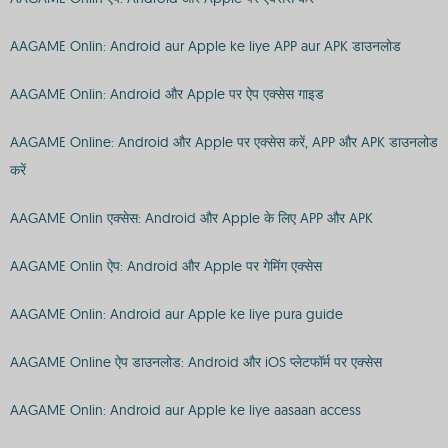
AAGAME Onlin: Android aur Apple ke liye APP aur APK डाउनलोड
AAGAME Onlin: Android और Apple पर ऐप एक्सेस गाइड
AAGAME Online: Android और Apple पर एक्सेस करें, APP और APK डाउनलोड
करें
AAGAME Onlin एक्सेस: Android और Apple के लिए APP और APK
AAGAME Onlin ऐप: Android और Apple पर गेमिंग एक्सेस
AAGAME Onlin: Android aur Apple ke liye pura guide
AAGAME Online ऐप डाउनलोड: Android और iOS प्लेटफॉर्म पर एक्सेस
AAGAME Onlin: Android aur Apple ke liye aasaan access