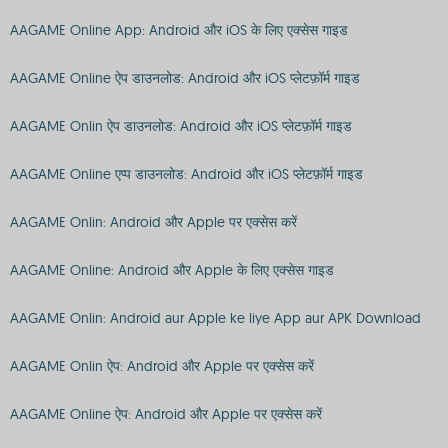
AAGAME Online App: Android और iOS के लिए एक्सेस गाइड
AAGAME Online ऐप डाउनलोड: Android और iOS प्लेटफ़ॉर्म गाइड
AAGAME Onlin ऐप डाउनलोड: Android और iOS प्लेटफ़ॉर्म गाइड
AAGAME Online एप्प डाउनलोड: Android और iOS प्लेटफ़ॉर्म गाइड
AAGAME Onlin: Android और Apple पर एक्सेस करें
AAGAME Online: Android और Apple के लिए एक्सेस गाइड
AAGAME Onlin: Android aur Apple ke liye App aur APK Download
AAGAME Onlin ऐप: Android और Apple पर एक्सेस करें
AAGAME Online ऐप: Android और Apple पर एक्सेस करें