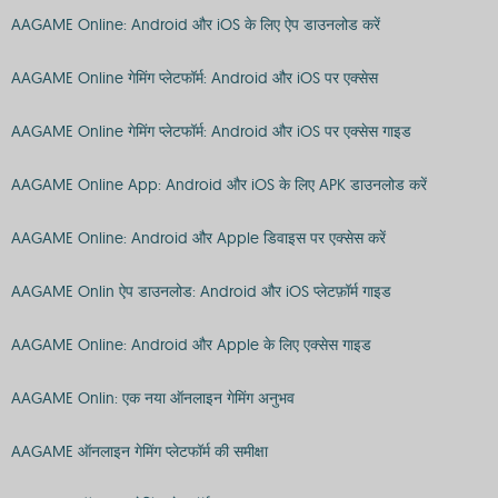
AAGAME Online: Android और iOS के लिए ऐप डाउनलोड करें
AAGAME Online गेमिंग प्लेटफॉर्म: Android और iOS पर एक्सेस
AAGAME Online गेमिंग प्लेटफॉर्म: Android और iOS पर एक्सेस गाइड
AAGAME Online App: Android और iOS के लिए APK डाउनलोड करें
AAGAME Online: Android और Apple डिवाइस पर एक्सेस करें
AAGAME Onlin ऐप डाउनलोड: Android और iOS प्लेटफ़ॉर्म गाइड
AAGAME Online: Android और Apple के लिए एक्सेस गाइड
AAGAME Onlin: एक नया ऑनलाइन गेमिंग अनुभव
AAGAME ऑनलाइन गेमिंग प्लेटफॉर्म की समीक्षा